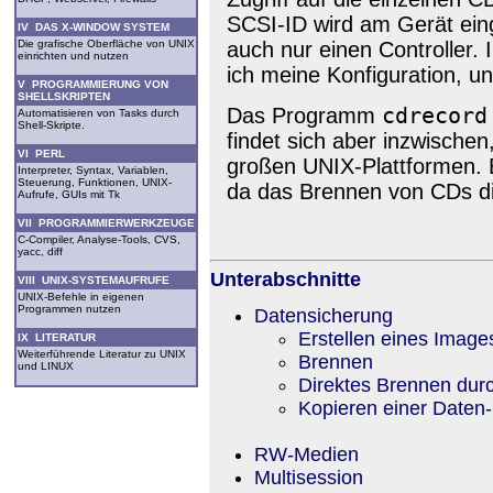
SCSI-ID wird am Gerät eing
IV DAS X-WINDOW SYSTEM
Die grafische Oberfläche von UNIX
auch nur einen Controller.
einrichten und nutzen
ich meine Konfiguration, u
V PROGRAMMIERUNG VON
SHELLSKRIPTEN
cdrecord
Das Programm
Automatisieren von Tasks durch
Shell-Skripte.
findet sich aber inzwischen
VI PERL
großen UNIX-Plattformen. B
Interpreter, Syntax, Variablen,
Steuerung, Funktionen, UNIX-
da das Brennen von CDs di
Aufrufe, GUIs mit Tk
VII PROGRAMMIERWERKZEUGE
C-Compiler, Analyse-Tools, CVS,
yacc, diff
Unterabschnitte
VIII UNIX-SYSTEMAUFRUFE
UNIX-Befehle in eigenen
Programmen nutzen
Datensicherung
Erstellen eines Image
IX LITERATUR
Weiterführende Literatur zu UNIX
Brennen
und LINUX
Direktes Brennen durc
Kopieren einer Daten
RW-Medien
Multisession