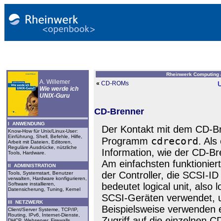
Rheinwerk Computing 
A. Willemer
«
CD-ROMs
Wie werde ich
UNIX-Guru
CD-Brenner
I ANWENDUNG
Der Kontakt mit dem CD-Bre
Know-How für Unix/Linux-User:
Einführung, Shell, Befehle, Hilfe,
cdrecord
Programm
. Als
Arbeit mit Dateien, Editoren,
Reguläre Ausdrücke, nützliche
Information, wie der CD-Br
Tools, Hardware.
Am einfachsten funktionier
II ADMINISTRATION
der Controller, die SCSI-
Tools, Systemstart, Benutzer
verwalten, Hardware konfigurieren,
Software installieren,
bedeutet logical unit, also 
Datensicherung, Tuning, Kernel
SCSI-Geräten verwendet, u
III NETZWERK
Beispielsweise verwenden 
Client/Server Systeme, TCP/IP,
Routing, IPv6, Internet-Dienste,
Zugriff auf die einzelnen C
DHCP, Webserver, Firewalls