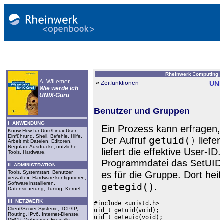
Rheinwerk Computing 
A. Willemer
«
Zeitfunktionen
UN
Wie werde ich
UNIX-Guru
Benutzer und Gruppen
I ANWENDUNG
Ein Prozess kann erfragen,
Know-How für Unix/Linux-User:
Einführung, Shell, Befehle, Hilfe,
getuid()
Der Aufruf
liefe
Arbeit mit Dateien, Editoren,
Reguläre Ausdrücke, nützliche
liefert die effektive User-
Tools, Hardware.
Programmdatei das SetUID-B
II ADMINISTRATION
Tools, Systemstart, Benutzer
es für die Gruppe. Dort he
verwalten, Hardware konfigurieren,
Software installieren,
getegid()
.
Datensicherung, Tuning, Kernel
III NETZWERK
#include <unistd.h>

Client/Server Systeme, TCP/IP,
uid_t getuid(void);

Routing, IPv6, Internet-Dienste,
uid_t geteuid(void);

DHCP, Webserver, Firewalls