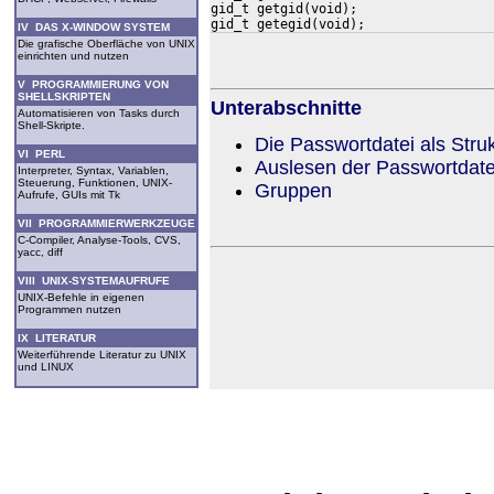
gid_t getgid(void);

IV DAS X-WINDOW SYSTEM
Die grafische Oberfläche von UNIX
einrichten und nutzen
V PROGRAMMIERUNG VON
SHELLSKRIPTEN
Unterabschnitte
Automatisieren von Tasks durch
Shell-Skripte.
Die Passwortdatei als Struk
VI PERL
Auslesen der Passwortdate
Interpreter, Syntax, Variablen,
Steuerung, Funktionen, UNIX-
Gruppen
Aufrufe, GUIs mit Tk
VII PROGRAMMIERWERKZEUGE
C-Compiler, Analyse-Tools, CVS,
yacc, diff
VIII UNIX-SYSTEMAUFRUFE
UNIX-Befehle in eigenen
Programmen nutzen
IX LITERATUR
Weiterführende Literatur zu UNIX
und LINUX