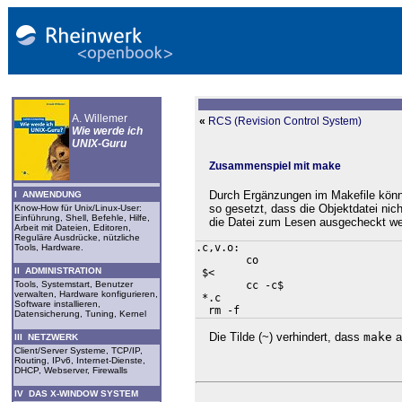
A. Willemer
«
RCS (Revision Control System)
Wie werde ich
UNIX-Guru
Zusammenspiel mit make
Durch Ergänzungen im Makefile könne
I ANWENDUNG
so gesetzt, dass die Objektdatei nic
Know-How für Unix/Linux-User:
Einführung, Shell, Befehle, Hilfe,
die Datei zum Lesen ausgecheckt we
Arbeit mit Dateien, Editoren,
Reguläre Ausdrücke, nützliche
.c,v.o:

Tools, Hardware.
        co 

II ADMINISTRATION
 $<

Tools, Systemstart, Benutzer
        cc -c$

verwalten, Hardware konfigurieren,
 *.c

Software installieren,
  rm -f 
Datensicherung, Tuning, Kernel
Die Tilde (~) verhindert, dass
make
a
III NETZWERK
Client/Server Systeme, TCP/IP,
Routing, IPv6, Internet-Dienste,
DHCP, Webserver, Firewalls
IV DAS X-WINDOW SYSTEM