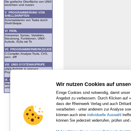
Die grafische Oberfläche von UNIX
einrichten und nutzen
V PROGRAMMIERUNG VON
SHELLSKRIPTEN
Automatisieren von Tasks durch
Shell-Skripte.
VI PERL
Interpreter, Syntax, Variablen,
Steuerung, Funktionen, UNIX-
Aufrufe, GUIs mit Tk
VII PROGRAMMIERWERKZEUGE
C-Compiler, Analyse-Tools, CVS,
yacc, diff
VIII UNIX-SYSTEMAUFRUFE
UNIX-Befehle in eigenen
Programmen nutzen
IX LITERATUR
Wir nutzen Cookies auf unser
Weiterführende Literatur zu UNIX
und LINUX
Einige Cookies sind notwendig, damit unser 
Angebot zu verbessern. Durch Klicken auf »
dass der Rheinwerk Verlag und auch Dritta
verarbeiten - unter anderem zur Analyse so
Für Ihren privaten Gebrauch dürfen Sie die Online-Version natürlich
können auch eine
individuelle Auswahl
treffe
können Sie jederzeit widerrufen, prüfen und
Alle Rechte vorbehalten einschließlich 