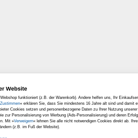
er Website
Webshop funktioniert (z.B. der Warenkorb). Andere helfen uns, Ihr Einkaufser
Zustimmen
« erklären Sie, dass Sie mindestens 16 Jahre alt sind und damit e
nbieter Cookies setzen und personenbezogene Daten zu Ihrer Nutzung unsere
Copyright © Rheinwerk Verlag GmbH 2003
wie zur Personalisierung von Werbung (Ads-Personalisierung) und deren Erfo
 ausdrucken. Ansonsten unterliegt das Openbook denselben Bestimmungen wie d
n. Mit »
Verweigern
« lehnen Sie alle nicht notwendigen Cookies direkt ab. Ihre
urheberrechtlich geschützt.
 ändern (z.B. im Fuß der Website).
der Vervielfältigung, Übersetzung, Mikroverfilmung sowie Einspeicherung und 
|
|
Nutzungsbestimmungen
Datenschutz
Impressum