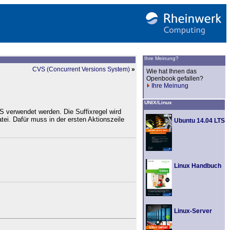
Ihre Meinung?
CVS (Concurrent Versions System)
»
Wie hat Ihnen das
Openbook gefallen?
Ihre Meinung
UNIX/Linux
 verwendet werden. Die Suffixregel wird
ei. Dafür muss in der ersten Aktionszeile
Ubuntu 14.04 LTS
Linux Handbuch
Linux-Server