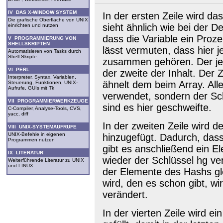
IV DAS X-WINDOW SYSTEM
In der ersten Zeile wird 
Die grafische Oberfläche von UNIX
sieht ähnlich wie bei der Def
einrichten und nutzen
dass die Variable ein Proze
V PROGRAMMIERUNG VON
SHELLSKRIPTEN
lässt vermuten, dass hier 
Automatisieren von Tasks durch
Shell-Skripte.
zusammen gehören. Der jewe
VI PERL
der zweite der Inhalt. Der 
Interpreter, Syntax, Variablen,
ähnelt dem beim Array. All
Steuerung, Funktionen, UNIX-
Aufrufe, GUIs mit Tk
verwendet, sondern der Sc
VII PROGRAMMIERWERKZEUGE
sind es hier geschweifte.
C-Compiler, Analyse-Tools, CVS,
yacc, diff
In der zweiten Zeile wird
VIII UNIX-SYSTEMAUFRUFE
UNIX-Befehle in eigenen
hinzugefügt. Dadurch, dass
Programmen nutzen
gibt es anschließend ein El
IX LITERATUR
wieder der Schlüssel hg ve
Weiterführende Literatur zu UNIX
und LINUX
der Elemente des Hashs gle
wird, den es schon gibt, wi
verändert.
In der vierten Zeile wird e