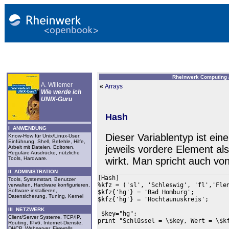
Rheinwerk Computing 
A. Willemer
«
Arrays
Wie werde ich
UNIX-Guru
Hash
I ANWENDUNG
Dieser Variablentyp ist ein
Know-How für Unix/Linux-User:
Einführung, Shell, Befehle, Hilfe,
jeweils vordere Element als
Arbeit mit Dateien, Editoren,
Reguläre Ausdrücke, nützliche
wirkt. Man spricht auch von
Tools, Hardware.
II ADMINISTRATION
[Hash]

Tools, Systemstart, Benutzer
%kfz = ('sl', 'Schleswig', 'fl','Flen
verwalten, Hardware konfigurieren,
Software installieren,
$kfz{'hg'} = 'Bad Homburg';

Datensicherung, Tuning, Kernel
$kfz{'hg'} = 'Hochtaunuskreis';

III NETZWERK
 $key="hg";

Client/Server Systeme, TCP/IP,
print "Schlüssel = \$key, Wert = \$kf
Routing, IPv6, Internet-Dienste,
DHCP, Webserver, Firewalls