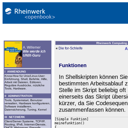
Rheinwerk Computing 
A. Willemer
«
Die for-Schleife
A
Wie werde ich
UNIX-Guru
Funktionen
I ANWENDUNG
In Shellskripten können Sie
Know-How für Unix/Linux-User:
Einführung, Shell, Befehle, Hilfe,
bestimmten Arbeitsablauf
Arbeit mit Dateien, Editoren,
Reguläre Ausdrücke, nützliche
Stelle im Skript beliebig of
Tools, Hardware.
einerseits das Skript übers
II ADMINISTRATION
Tools, Systemstart, Benutzer
kürzer, da Sie Codesequenz
verwalten, Hardware konfigurieren,
Software installieren,
zusammenfassen können.
Datensicherung, Tuning, Kernel
III NETZWERK
[Simple Funktion]

Client/Server Systeme, TCP/IP,
meinefunktion()

Routing, IPv6, Internet-Dienste,
{

DHCP, Webserver, Firewalls