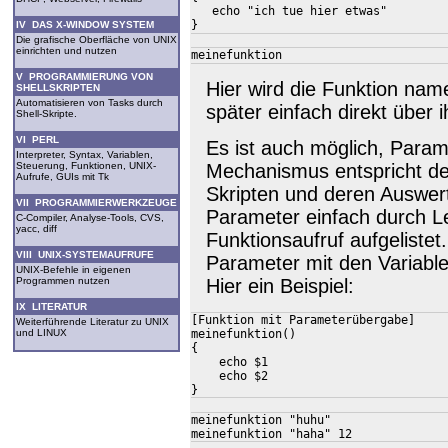
   echo "ich tue hier etwas"

IV DAS X-WINDOW SYSTEM
Die grafische Oberfläche von UNIX
einrichten und nutzen
V PROGRAMMIERUNG VON
Hier wird die Funktion na
SHELLSKRIPTEN
Automatisieren von Tasks durch
später einfach direkt über
Shell-Skripte.
VI PERL
Es ist auch möglich, Para
Interpreter, Syntax, Variablen,
Steuerung, Funktionen, UNIX-
Mechanismus entspricht d
Aufrufe, GUIs mit Tk
Skripten und deren Auswer
VII PROGRAMMIERWERKZEUGE
Parameter einfach durch L
C-Compiler, Analyse-Tools, CVS,
yacc, diff
Funktionsaufruf aufgelistet
VIII UNIX-SYSTEMAUFRUFE
Parameter mit den Variable
UNIX-Befehle in eigenen
Programmen nutzen
Hier ein Beispiel:
IX LITERATUR
[Funktion mit Parameterübergabe]

Weiterführende Literatur zu UNIX
meinefunktion()

und LINUX
{

    echo $1

    echo $2

meinefunktion "huhu"
