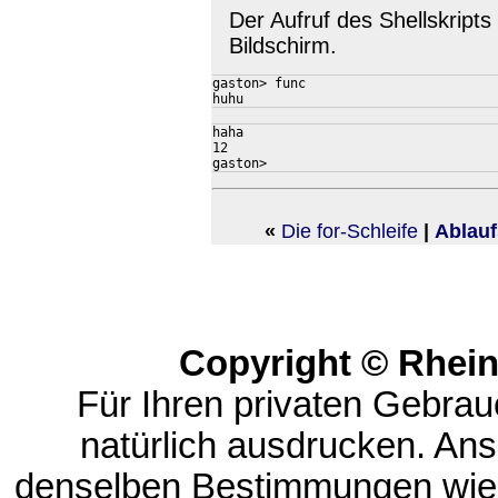
Der Aufruf des Shellskript
Bildschirm.
gaston> func

haha

12

«
Die for-Schleife
|
Ablau
Copyright © Rhei
Für Ihren privaten Gebrau
natürlich ausdrucken. An
denselben Bestimmungen wie