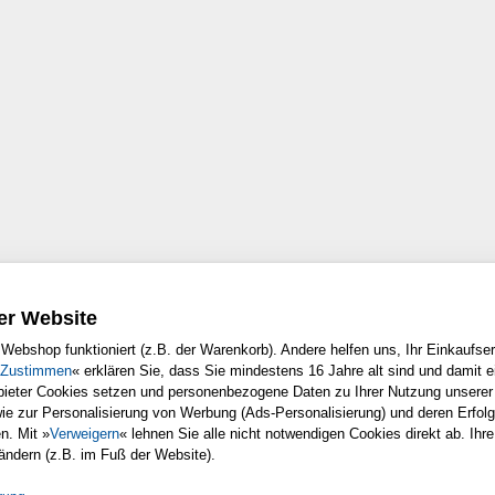
er Website
Webshop funktioniert (z.B. der Warenkorb). Andere helfen uns, Ihr Einkaufser
Zustimmen
« erklären Sie, dass Sie mindestens 16 Jahre alt sind und damit e
nbieter Cookies setzen und personenbezogene Daten zu Ihrer Nutzung unsere
Copyright © Rheinwerk Verlag GmbH 2003
wie zur Personalisierung von Werbung (Ads-Personalisierung) und deren Erfo
 ausdrucken. Ansonsten unterliegt das Openbook denselben Bestimmungen wie d
n. Mit »
Verweigern
« lehnen Sie alle nicht notwendigen Cookies direkt ab. Ihre
urheberrechtlich geschützt.
 ändern (z.B. im Fuß der Website).
der Vervielfältigung, Übersetzung, Mikroverfilmung sowie Einspeicherung und 
|
|
Nutzungsbestimmungen
Datenschutz
Impressum