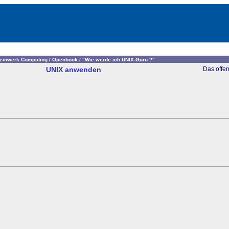
einwerk Computing /
Openbook /
"Wie werde ich UNIX-Guru ?"
UNIX anwenden
Das offe