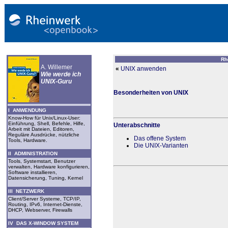
Rh
A. Willemer
«
UNIX anwenden
Wie werde ich
UNIX-Guru
Besonderheiten von UNIX
I ANWENDUNG
Know-How für Unix/Linux-User:
Einführung, Shell, Befehle, Hilfe,
Unterabschnitte
Arbeit mit Dateien, Editoren,
Reguläre Ausdrücke, nützliche
Das offene System
Tools, Hardware.
Die UNIX-Varianten
II ADMINISTRATION
Tools, Systemstart, Benutzer
verwalten, Hardware konfigurieren,
Software installieren,
Datensicherung, Tuning, Kernel
III NETZWERK
Client/Server Systeme, TCP/IP,
Routing, IPv6, Internet-Dienste,
DHCP, Webserver, Firewalls
IV DAS X-WINDOW SYSTEM