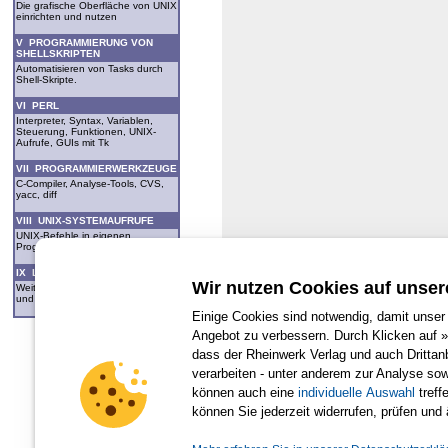
Die grafische Oberfläche von UNIX
einrichten und nutzen
V PROGRAMMIERUNG VON
SHELLSKRIPTEN
Automatisieren von Tasks durch
Shell-Skripte.
VI PERL
Interpreter, Syntax, Variablen,
Steuerung, Funktionen, UNIX-
Aufrufe, GUIs mit Tk
VII PROGRAMMIERWERKZEUGE
C-Compiler, Analyse-Tools, CVS,
yacc, diff
VIII UNIX-SYSTEMAUFRUFE
UNIX-Befehle in eigenen
Programmen nutzen
IX LITERATUR
Wir nutzen Cookies auf unser
Weiterführende Literatur zu UNIX
und LINUX
Einige Cookies sind notwendig, damit unser 
Angebot zu verbessern. Durch Klicken auf »
dass der Rheinwerk Verlag und auch Dritta
verarbeiten - unter anderem zur Analyse so
Für Ihren privaten Gebrauch dürfen Sie die Online-Version natürlich
können auch eine
individuelle Auswahl
treffe
können Sie jederzeit widerrufen, prüfen und
Alle Rechte vorbehalten einschließlich 