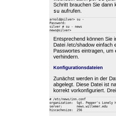
Schritt brauchen Sie dann k
su
aufrufen.
arnold@silver> su -

Password:

silver # su - news

Entsprechend können Sie in
Datei /etc/shadow einfach e
Passwortes eintragen, um 
verhindern.
Konfigurationsdateien
Zunächst werden in der Dat
abgelegt. Diese Datei ist n
korrekt vorkonfiguriert. Dr
# /etc/news/inn.conf

organization:  Sgt. Pepper's Lonely H
server:        news.willemer.edu
