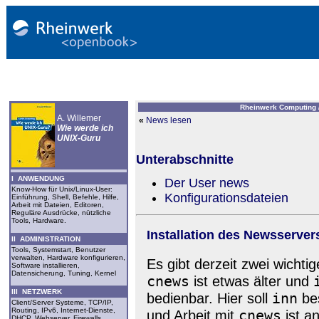
Rheinwerk Computing 
A. Willemer
«
News lesen
Wie werde ich
UNIX-Guru
Unterabschnitte
I ANWENDUNG
Der User news
Know-How für Unix/Linux-User:
Konfigurationsdateien
Einführung, Shell, Befehle, Hilfe,
Arbeit mit Dateien, Editoren,
Reguläre Ausdrücke, nützliche
Tools, Hardware.
Installation des Newsserver
II ADMINISTRATION
Tools, Systemstart, Benutzer
verwalten, Hardware konfigurieren,
Es gibt derzeit zwei wicht
Software installieren,
Datensicherung, Tuning, Kernel
cnews
ist etwas älter und
III NETZWERK
inn
bedienbar. Hier soll
bes
Client/Server Systeme, TCP/IP,
Routing, IPv6, Internet-Dienste,
cnews
und Arbeit mit
ist an
DHCP, Webserver, Firewalls