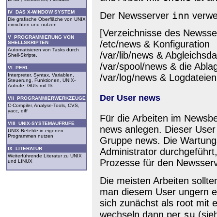
IV DAS X-WINDOW SYSTEM
inn
Der Newsserver
verwen
Die grafische Oberfläche von UNIX
einrichten und nutzen
[Verzeichnisse des Newsser
V PROGRAMMIERUNG VON
/etc/news & Konfiguration
SHELLSKRIPTEN
Automatisieren von Tasks durch
/var/lib/news & Abgleichs
Shell-Skripte.
/var/spool/news & die Abla
VI PERL
Interpreter, Syntax, Variablen,
/var/log/news & Logdateien
Steuerung, Funktionen, UNIX-
Aufrufe, GUIs mit Tk
Der User news
VII PROGRAMMIERWERKZEUGE
C-Compiler, Analyse-Tools, CVS,
yacc, diff
Für die Arbeiten im Newsbe
VIII UNIX-SYSTEMAUFRUFE
news anlegen. Dieser User 
UNIX-Befehle in eigenen
Programmen nutzen
Gruppe news. Die Wartung
IX LITERATUR
Administrator durchgeführt
Weiterführende Literatur zu UNIX
Prozesse für den Newsserver
und LINUX
Die meisten Arbeiten sollt
man diesem User ungern ei
sich zunächst als root mi
su
wechseln dann per
(sie