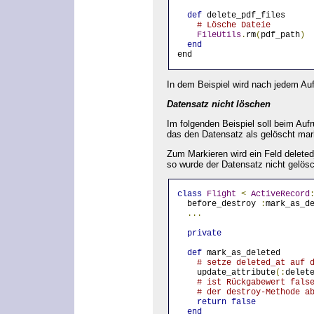
def
 delete_pdf_files
# Lösche Dateie
FileUtils
.
rm
(
pdf_path
)
end
end
In dem Beispiel wird nach jedem Auf
Datensatz nicht löschen
Im folgenden Beispiel soll beim Auf
das den Datensatz als gelöscht mark
Zum Markieren wird ein Feld deleted
so wurde der Datensatz nicht gelösc
class
Flight
<
ActiveRecord
  before_destroy 
:
mark_as_d
...
private
def
 mark_as_deleted
# setze deleted_at auf 
    update_attribute
(:
delet
# ist Rückgabewert fals
# der destroy-Methode a
return
false
end