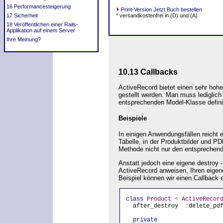
16 Performancesteigerung
Print-Version Jetzt Buch bestellen
17 Sicherheit
* versandkostenfrei in (D) und (A)
18 Veröffentlichen einer Rails-
Applikation auf einem Server
Ihre Meinung?
10.13 Callbacks
ActiveRecord bietet einen sehr ho
gestellt werden. Man muss lediglich 
entsprechenden Model-Klasse defini
Beispiele
In einigen Anwendungsfällen reicht 
Tabelle, in der Produktbilder und PD
Methode nicht nur den entsprechend
Anstatt jedoch eine eigene destroy
ActiveRecord anweisen, Ihren eigen
Beispiel können wir einen Callback 
class
Product
<
ActiveRecor
  after_destroy  
:
delete_pd
private