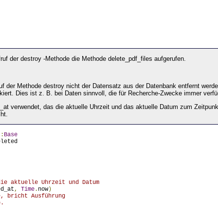
ruf der destroy -Methode die Methode delete_pdf_files aufgerufen.
ruf der Methode destroy nicht der Datensatz aus der Datenbank entfernt werde
iert. Dies ist z. B. bei Daten sinnvoll, die für Recherche-Zwecke immer verf
_at verwendet, das die aktuelle Uhrzeit und das aktuelle Datum zum Zeitpunkt
ht.
::
Base
eleted
die aktuelle Uhrzeit und Datum
ed_at
,
Time
.
now
)
e, bricht Ausführung
b.