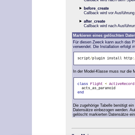
before_create
Callback wird vor Ausführung
after_create
Callback wird nach Ausführun
Markieren eines gelöschten Date
Für diesen Zweck kann auch das Pl
verwendet. Die Installation erfolgt 
script
/
plugin install http
:
In der Model-Klasse muss nur die 
class
Flight
<
ActiveRecord
  acts_as_paranoid
end
Die zugehörige Tabelle benötigt ein
Datensätze einbezogen werden. Auße
gelöscht markierten Datensätze ei