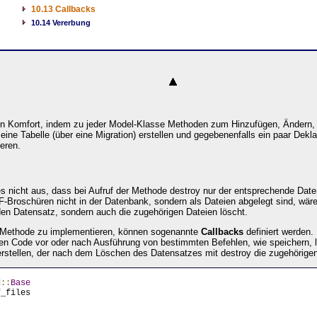
10.13 Callbacks
10.14 Vererbung
hen Komfort, indem zu jeder Model-Klasse Methoden zum Hinzufügen, Ändern,
eine Tabelle (über eine Migration) erstellen und gegebenenfalls ein paar Dekla
eren.
es nicht aus, dass bei Aufruf der Methode destroy nur der entsprechende Daten
F-Broschüren nicht in der Datenbank, sondern als Dateien abgelegt sind, wäre 
en Datensatz, sondern auch die zugehörigen Dateien löscht.
 -Methode zu implementieren, können sogenannte
Callbacks
definiert werden.
en Code vor oder nach Ausführung von bestimmten Befehlen, wie speichern, 
erstellen, der nach dem Löschen des Datensatzes mit destroy die zugehörigen
d
::
Base
f_files