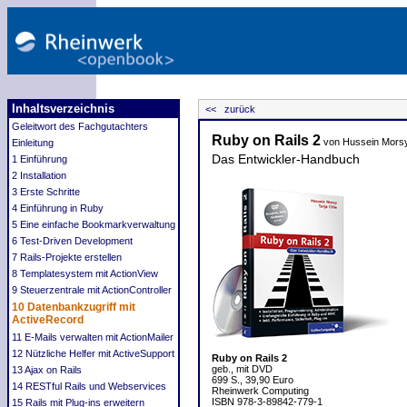
Inhaltsverzeichnis
<< zurück
Geleitwort des Fachgutachters
Ruby on Rails 2
von Hussein Morsy,
Einleitung
Das Entwickler-Handbuch
1 Einführung
2 Installation
3 Erste Schritte
4 Einführung in Ruby
5 Eine einfache Bookmarkverwaltung
6 Test-Driven Development
7 Rails-Projekte erstellen
8 Templatesystem mit ActionView
9 Steuerzentrale mit ActionController
10 Datenbankzugriff mit
ActiveRecord
11 E-Mails verwalten mit ActionMailer
12 Nützliche Helfer mit ActiveSupport
Ruby on Rails 2
geb., mit DVD
13 Ajax on Rails
699 S., 39,90 Euro
14 RESTful Rails und Webservices
Rheinwerk Computing
ISBN 978-3-89842-779-1
15 Rails mit Plug-ins erweitern