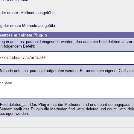
 der create -Methode ausgeführt.
g der create-Methode ausgeführt.
nsatzes mit einem Plug-in
ug-in acts_as_paranoid eingesetzt werden, das auch ein Feld deleted_at zur
mit folgendem Befehl:
//railsbuch.de/urls/30
Methode acts_as_paranoid aufgerufen werden. Es muss kein eigener Callback 
::
Base
 Feld deleted_at . Das Plug-in hat die Methoden find und count so angepasst, 
rdem stellt das Plug-in die Methoden find_with_deleted und count_with_dele
nbezogen werden.