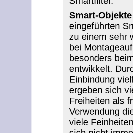
Smartfilter.
Smart-Objekte
eingeführten S
zu einem sehr w
bei Montageauf
besonders bei
entwikkelt. Durc
Einbindung vielf
ergeben sich vi
Freiheiten als f
Verwendung di
viele Feinheite
sich nicht imme