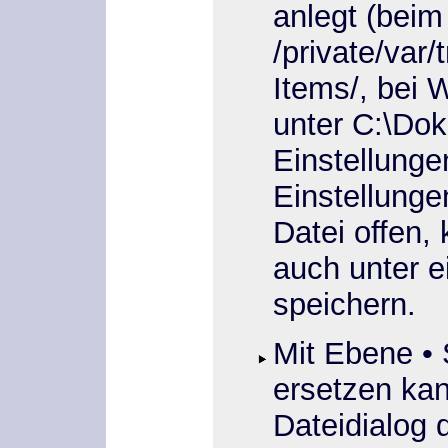
anlegt (beim
/private/var
Items/
, bei 
unter
C:\Do
Einstellunge
Einstellunge
Datei offen,
auch unter 
speichern.
Mit
Ebene
•
ersetzen
kan
Dateidialog d