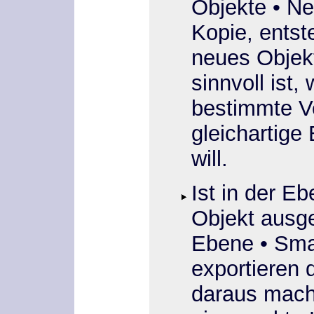
Objekte
•
Ne
Kopie
, ents
neues Objek
sinnvoll ist
bestimmte Ve
gleichartig
will.
Ist in der E
Objekt ausg
Ebene
•
Sma
exportieren
d
daraus mach