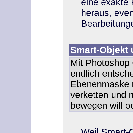
eine exakte 
heraus, even
Bearbeitunge
Smart-Objekt
Mit Photoshop
endlich entsch
Ebenenmaske m
verketten und 
bewegen will od
Weil Smart-O