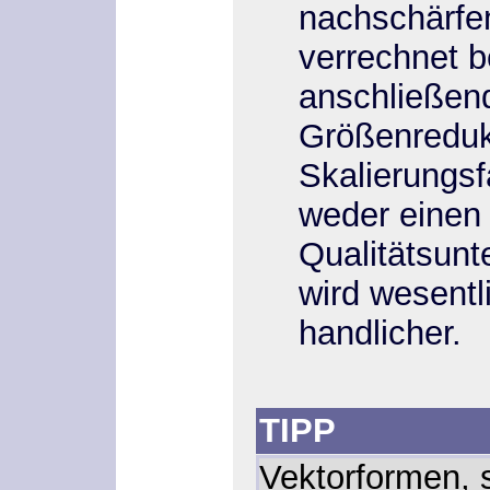
nachschärfe
verrechnet 
anschließend
Größenreduk
Skalierungsf
weder einen
Qualitätsunt
wird wesentl
handlicher.
TIPP
Vektorformen, 