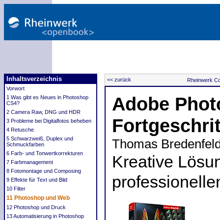
Inhaltsverzeichnis
<< zurück
Rheinwerk C
Vorwort
Adobe Phot
1 Was gibt es Neues in Photoshop
CS4?
2 Camera Raw, DNG und HDR
Fortgeschri
3 Probleme bei Digitalfotos beheben
4 Retusche
5 Schwarzweiß, Duplex und
Thomas Bredenfel
Schmuckfarben
6 Farb- und Tonwertkorrekturen
Kreative Lösu
7 Farbmanagement
8 Fotomontage und Composing
professionellen
9 Effekte für Text und Bild
10 Filter
11 Photoshop und Web
12 Photoshop und Druck
13 Automatisierung in Photoshop