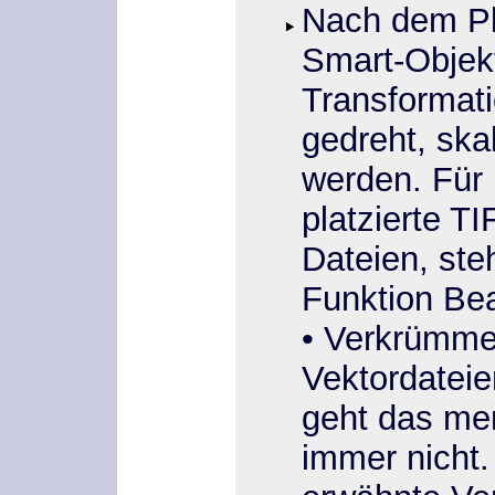
Nach dem Pl
Smart-Objek
Transformat
gedreht, ska
werden. Für P
platzierte T
Dateien, ste
Funktion
Bea
•
Verkrümm
Vektordateien
geht das me
immer nicht.