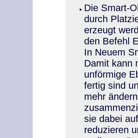
Die Smart-Ob
durch Platzi
erzeugt wer
den Befehl
E
In Neuem S
Damit kann 
unförmige E
fertig sind 
mehr ändern 
zusammenzie
sie dabei au
reduzieren u