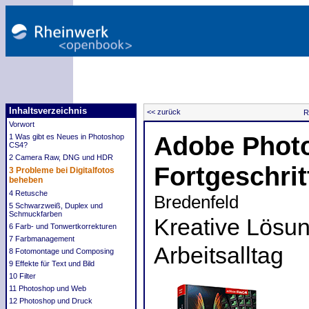
Inhaltsverzeichnis
<< zurück
R
Vorwort
Adobe Phot
1 Was gibt es Neues in Photoshop
CS4?
2 Camera Raw, DNG und HDR
Fortgeschri
3 Probleme bei Digitalfotos
beheben
4 Retusche
Bredenfeld
5 Schwarzweiß, Duplex und
Schmuckfarben
Kreative Lösun
6 Farb- und Tonwertkorrekturen
7 Farbmanagement
Arbeitsalltag
8 Fotomontage und Composing
9 Effekte für Text und Bild
10 Filter
11 Photoshop und Web
12 Photoshop und Druck