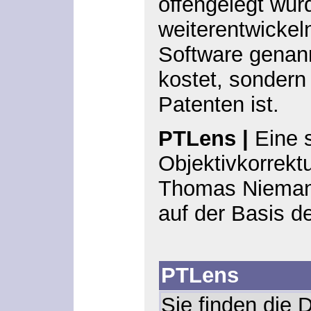
offengelegt wurd
weiterentwickeln
Software genannt
kostet, sondern 
Patenten ist.
PTLens
|
Eine s
Objektivkorrekt
Thomas Nieman
auf der Basis d
PTLens
Sie finden die