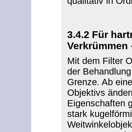
qualitativ in Ord
3.4.2
Für hart
Verkrümmen
Mit dem Filter
O
der Behandlung
Grenze. Ab ein
Objektivs ände
Eigenschaften g
stark kugelförm
Weitwinkelobjek