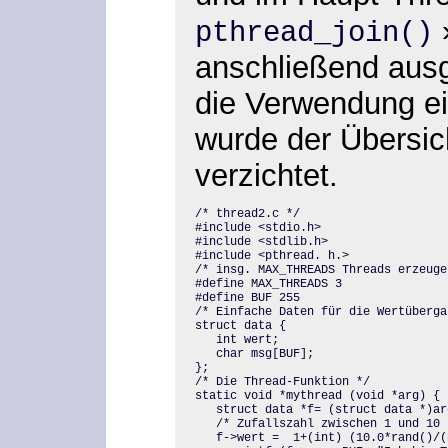
pthread_join()
anschließend aus
die Verwendung ei
wurde der Übersich
verzichtet.
/* thread2.c */

#include <stdio.h>

#include <stdlib.h>

#include <pthread. h.>

/* insg. MAX_THREADS Threads erzeugen
#define MAX_THREADS 3

#define BUF 255

/* Einfache Daten für die Wertüberga
struct data {

   int wert;

   char msg[BUF];

};

/* Die Thread-Funktion */

static void *mythread (void *arg) {

   struct data *f= (struct data *)arg
   /* Zufallszahl zwischen 1 und 10 
   f->wert =  1+(int) (10.0*rand()/(