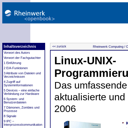
Inhaltsverzeichnis
<< zurück
Rheinwerk Computing /
O
Vorwort des Autors
Linux-UNIX-
Vorwort der Fachgutachter
1 Einführung
2 E/A-Funktionen
Programmier
3 Attribute von Dateien und
Verzeichnissen
4 Zugriff auf
Das umfassende 
Systeminformationen
5 Devices – eine einfache
aktualisierte und
Verbindung zur Hardware
6 System- und
Benutzerdateien
2006
7 Dämonen, Zombies und
Prozesse
8 Signale
9 IPC –
K
Interprozesskommunikation