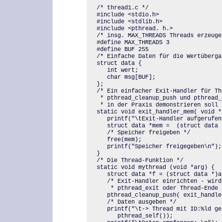
/* thread1.c */

#include <stdio.h>

#include <stdlib.h>

#include <pthread. h.>

/* insg. MAX_THREADS Threads erzeugen
#define MAX_THREADS 3

#define BUF 255

/* Einfache Daten für die Wertüberga
struct data {

   int wert;

   char msg[BUF];

};

/* Ein einfacher Exit-Handler für Th
 * pthread_cleanup_push und pthread_
 * in der Praxis demonstrieren soll 
static void exit_handler_mem( void * 
   printf("\tExit-Handler aufgerufen 
   struct data *mem =  (struct data *
   /* Speicher freigeben */

   free(mem);

   printf("Speicher freigegeben\n");

}

/* Die Thread-Funktion */

static void mythread (void *arg) {

   struct data *f = (struct data *)ar
   /* Exit-Handler einrichten - wird
    * pthread_exit oder Thread-Ende 
   pthread_cleanup_push( exit_handle
   /* Daten ausgeben */

   printf("\t-> Thread mit ID:%ld ge
      pthread_self());
