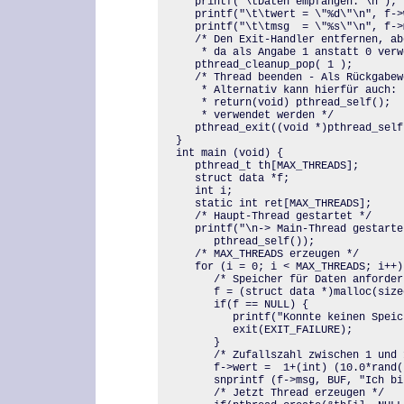
   printf("\tDaten empfangen: \n");

   printf("\t\twert = \"%d\"\n", f->w
   printf("\t\tmsg  = \"%s\"\n", f->m
   /* Den Exit-Handler entfernen, ab
    * da als Angabe 1 anstatt 0 verw
   pthread_cleanup_pop( 1 );

   /* Thread beenden - Als Rückgabew
    * Alternativ kann hierfür auch:

    * return(void) pthread_self();  

    * verwendet werden */

   pthread_exit((void *)pthread_self(
}

int main (void) {

   pthread_t th[MAX_THREADS];

   struct data *f;

   int i;

   static int ret[MAX_THREADS];

   /* Haupt-Thread gestartet */

   printf("\n-> Main-Thread gestarte
      pthread_self());

   /* MAX_THREADS erzeugen */

   for (i = 0; i < MAX_THREADS; i++) 
      /* Speicher für Daten anforder
      f = (struct data *)malloc(size
      if(f == NULL) {

         printf("Konnte keinen Speic
         exit(EXIT_FAILURE);

      }

      /* Zufallszahl zwischen 1 und 
      f->wert =  1+(int) (10.0*rand(
      snprintf (f->msg, BUF, "Ich bi
      /* Jetzt Thread erzeugen */
