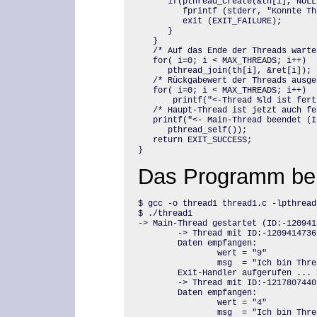
      if(pthread_create(&th[i], NULL
         fprintf (stderr, "Konnte Th
         exit (EXIT_FAILURE);

      }

   }

   /* Auf das Ende der Threads warten
   for( i=0; i < MAX_THREADS; i++)

      pthread_join(th[i], &ret[i]);

   /* Rückgabewert der Threads ausgeb
   for( i=0; i < MAX_THREADS; i++)

       printf("<-Thread %ld ist fert
   /* Haupt-Thread ist jetzt auch fer
   printf("<- Main-Thread beendet (I
      pthread_self());

   return EXIT_SUCCESS;

}
Das Programm bei
$ gcc -o thread1 thread1.c -lpthread

$ ./thread1

-> Main-Thread gestartet (ID:-1209412
        -> Thread mit ID:-1209414736 
        Daten empfangen:

                wert = "9"

                msg  = "Ich bin Threa
        Exit-Handler aufgerufen ... 
        -> Thread mit ID:-1217807440 
        Daten empfangen:

                wert = "4"

                msg  = "Ich bin Threa