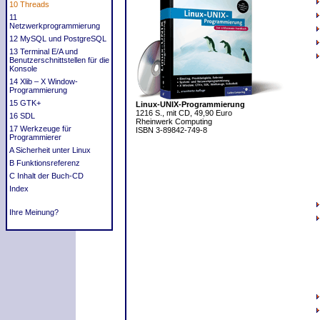
10 Threads
11
Netzwerkprogrammierung
12 MySQL und PostgreSQL
13 Terminal E/A und
Benutzerschnittstellen für die
Konsole
14 Xlib – X Window-
Programmierung
15 GTK+
Linux-UNIX-Programmierung
1216 S., mit CD, 49,90 Euro
16 SDL
Rheinwerk Computing
17 Werkzeuge für
ISBN 3-89842-749-8
Programmierer
A Sicherheit unter Linux
B Funktionsreferenz
C Inhalt der Buch-CD
Index
Ihre Meinung?