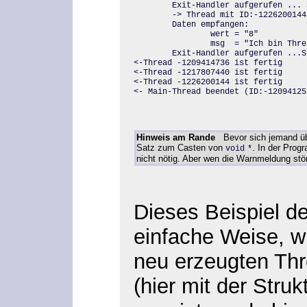
        Exit-Handler aufgerufen ... 
        -> Thread mit ID:-1226200144 
        Daten empfangen:

                wert = "8"

                msg  = "Ich bin Threa
        Exit-Handler aufgerufen ...S
<-Thread -1209414736 ist fertig

<-Thread -1217807440 ist fertig

<-Thread -1226200144 ist fertig

<- Main-Thread beendet (ID:-12094125
Hinweis am Rande
Bevor sich jemand übe
Satz zum Casten von
. In der Prog
void
*
nicht nötig. Aber wen die Warnmeldung stör
Dieses Beispiel d
einfache Weise, w
neu erzeugten Th
(hier mit der Struk