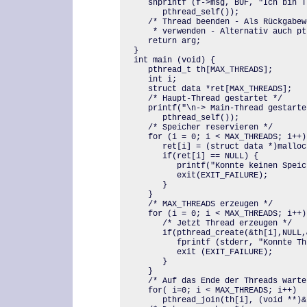
   snprintf (f->msg, BUF, "Ich bin T
      pthread_self());

   /* Thread beenden - Als Rückgabew
    * verwenden - Alternativ auch pt
   return arg;

}

int main (void) {

   pthread_t th[MAX_THREADS];

   int i;

   struct data *ret[MAX_THREADS];

   /* Haupt-Thread gestartet */

   printf("\n-> Main-Thread gestarte
      pthread_self());

   /* Speicher reservieren */

   for (i = 0; i < MAX_THREADS; i++){
      ret[i] = (struct data *)malloc
      if(ret[i] == NULL) {

         printf("Konnte keinen Speic
         exit(EXIT_FAILURE);

      }

   }   

   /* MAX_THREADS erzeugen */

   for (i = 0; i < MAX_THREADS; i++) 
      /* Jetzt Thread erzeugen */

      if(pthread_create(&th[i],NULL,
         fprintf (stderr, "Konnte Th
         exit (EXIT_FAILURE);

      }

   }

   /* Auf das Ende der Threads warten
   for( i=0; i < MAX_THREADS; i++)

      pthread_join(th[i], (void **)&r