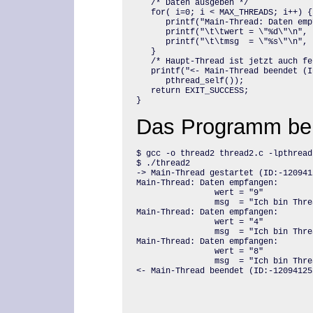
   /* Daten ausgeben */

   for( i=0; i < MAX_THREADS; i++) {

      printf("Main-Thread: Daten emp
      printf("\t\twert = \"%d\"\n", 
      printf("\t\tmsg  = \"%s\"\n", 
   }

   /* Haupt-Thread ist jetzt auch fer
   printf("<- Main-Thread beendet (ID
      pthread_self());

   return EXIT_SUCCESS;

}
Das Programm bei
$ gcc -o thread2 thread2.c -lpthread

$ ./thread2

-> Main-Thread gestartet (ID:-1209412
Main-Thread: Daten empfangen:

                wert = "9"

                msg  = "Ich bin Thre
Main-Thread: Daten empfangen:

                wert = "4"

                msg  = "Ich bin Thre
Main-Thread: Daten empfangen:

                wert = "8"

                msg  = "Ich bin Thre
<- Main-Thread beendet (ID:-12094125