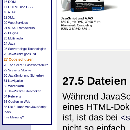
16 DOM
17 DHTML und CSS
18 AJAX
19 XML
JavaScript und AJAX
839 S., mit DVD, 39,90 Euro
20 Web Services
Rheinwerk Computing
21 AJAX-Frameworks
ISBN 3-89842-859-1
22 Plugins
23 Multimedia
24 Java
25 Serverseitige Technologien
26 JavaScript goes .NET
27 Code schützen
28 Top Secret: Passwortschutz
29 Signierte Skripte
30 JavaScript und Sicherheit
27.5
Dateien 
31 Navigation
32 Warenkorb
33 JavaScript-Bibliotheken
Während JavaScr
34 Referenz
35 Quellen im Web
eines HTML-Doku
36 Die Zukunft von JavaScript
Index
ist, ist das bei
<
Ihre Meinung?
nicht so einfach