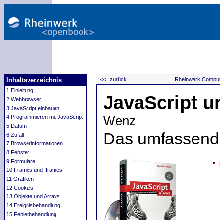
Inhaltsverzeichnis
<< zurück
Rheinwerk Computi
1 Einleitung
JavaScript 
2 Webbrowser
3 JavaScript einbauen
Wenz
4 Programmieren mit JavaScript
5 Datum
Das umfassend
6 Zufall
7 Browserinformationen
8 Fenster
9 Formulare
10 Frames und Iframes
11 Grafiken
12 Cookies
13 Objekte und Arrays
14 Ereignisbehandlung
15 Fehlerbehandlung