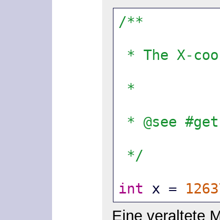
/**
 * The X-co
 *
 * @see #ge
 */
int
 x = 
1263
Eine veraltete M