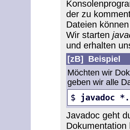
Konsolenprog
der zu komment
Dateien können 
Wir starten
jav
und erhalten u
[zB]
Beispiel
Möchten wir Doku
geben wir alle D
$ 
javadoc *.
Javadoc geht du
Dokumentation h