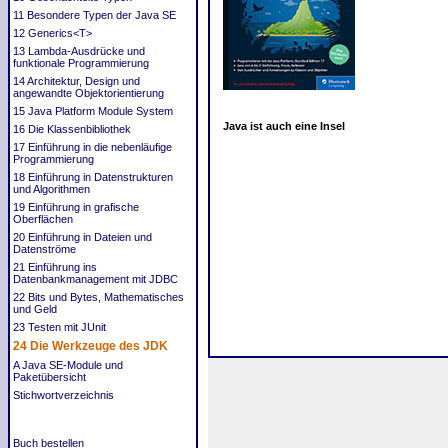
11 Besondere Typen der Java SE
12 Generics<T>
13 Lambda-Ausdrücke und
funktionale Programmierung
14 Architektur, Design und
angewandte Objektorientierung
15 Java Platform Module System
Java ist auch eine Insel
16 Die Klassenbibliothek
17 Einführung in die nebenläufige
Programmierung
18 Einführung in Datenstrukturen
und Algorithmen
19 Einführung in grafische
Oberflächen
20 Einführung in Dateien und
Datenströme
21 Einführung ins
Datenbankmanagement mit JDBC
22 Bits und Bytes, Mathematisches
und Geld
23 Testen mit JUnit
24 Die Werkzeuge des JDK
A Java SE-Module und
Paketübersicht
Stichwortverzeichnis
Buch bestellen