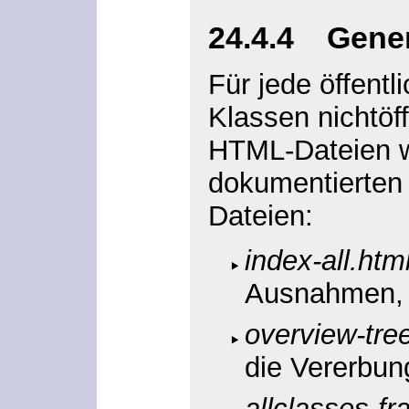
24.4.4 Gener
Für jede öffent
Klassen nichtöf
HTML-Dateien w
dokumentierten 
Dateien:
index-all.htm
Ausnahmen, 
overview-tre
die Vererbung
allclasses-f