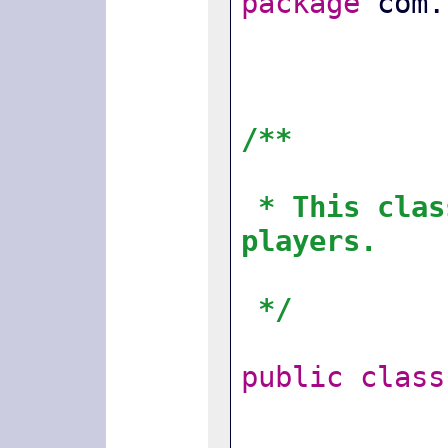
package
 com.
/**
* This clas
players.
*/
public
class