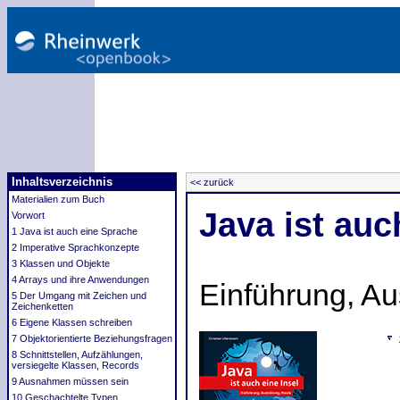
Inhaltsverzeichnis
<< zurück
Materialien zum Buch
Java ist auc
Vorwort
1 Java ist auch eine Sprache
2 Imperative Sprachkonzepte
3 Klassen und Objekte
4 Arrays und ihre Anwendungen
Einführung, Au
5 Der Umgang mit Zeichen und
Zeichenketten
6 Eigene Klassen schreiben
7 Objektorientierte Beziehungsfragen
8 Schnittstellen, Aufzählungen,
versiegelte Klassen, Records
9 Ausnahmen müssen sein
10 Geschachtelte Typen