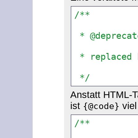
/**
 * @depreca
 * replaced
 */
Anstatt HTML-
ist
viel
{@code}
/**