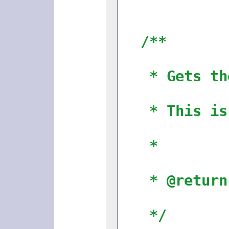
/**
* Gets th
* This is
*
* @return
*/