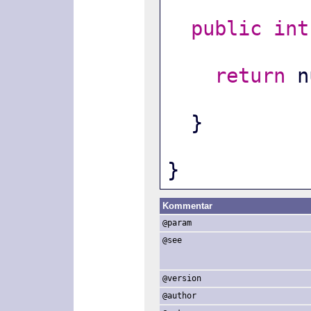
public
int
return
 n
  }
}
Kommentar
@param
@see
@version
@author