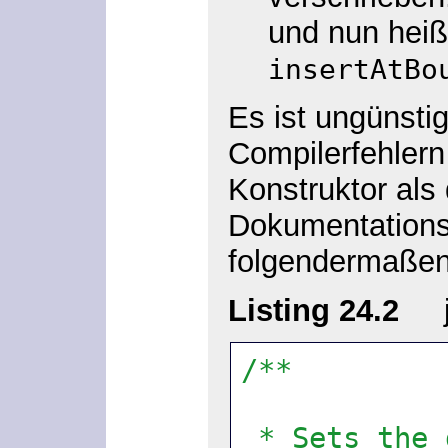
und nun heiß
insertAtBo
Es ist ungünsti
Compilerfehler
Konstruktor als
Dokumentations
folgendermaßen
Listing 24.2
jav
/**
 * Sets the day of the month of this <tt>Date</tt> object 