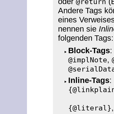
oder
(B
@return
Andere Tags kö
eines Verweises
nennen sie
Inli
folgenden Tags:
Block-Tags
,
@implNote
@serialDat
Inline-Tags
:
{@linkplai
{@literal}