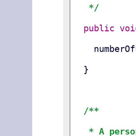
*/
public
voi
    numbe
  }
/**
* A perso