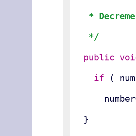
* Decreme
*/
public
voi
if
 ( num
      nu
  }