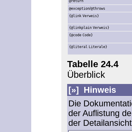
@return
/
@exception
@throws
{@link
Verweis}
{@linkplain
Verweis}
{@code
Code}
{@literal
Literale}
Tabelle 24.4
Di
Überblick
[»]
Hinweis
Die Dokumentati
der Auflistung d
der Detailansicht