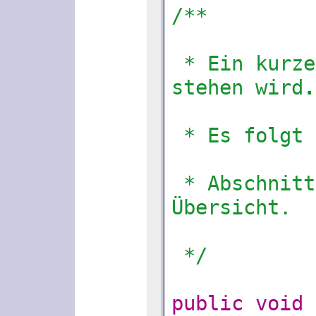
/**
 * Ein kurzer Satz, der im Abschnitt "Method Summary" 
stehen wird
.
* Es folgt 
 * Abschnitt "Method Detail" erscheint, aber nicht in der 
Übersicht.
 */
public
void