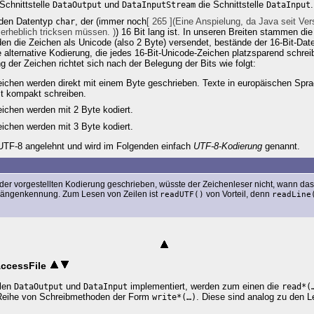
Schnittstelle
und
die Schnittstelle
.
DataOutput
DataInputStream
DataInput
 den Datentyp
, der (immer noch
[ 265 ](Eine Anspielung, da Java seit Ver
char
 erheblich tricksen müssen. )
) 16 Bit lang ist. In unseren Breiten stammen d
den die Zeichen als Unicode (also 2 Byte) versendet, bestände der 16-Bit-Da
 alternative Kodierung, die jedes 16-Bit-Unicode-Zeichen platzsparend schrei
ng der Zeichen richtet sich nach der Belegung der Bits wie folgt:
eichen werden direkt mit einem Byte geschrieben. Texte in europäischen Spra
it kompakt schreiben.
eichen werden mit 2 Byte kodiert.
eichen werden mit 3 Byte kodiert.
n UTF-8 angelehnt und wird im Folgenden einfach
UTF-8-Kodierung
genannt.
der vorgestellten Kodierung geschrieben, wüsste der Zeichenleser nicht, wann das 
Längenkennung. Zum Lesen von Zeilen ist
von Vorteil, denn
readUTF()
readLine
ccessFile
llen
und
implementiert, werden zum einen die
DataOutput
DataInput
read*(
 Reihe von Schreibmethoden der Form
. Diese sind analog zu den 
write*(…)