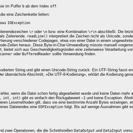
sie im Puffer
ab dem Index
.
b
off
ie eine Zeichenkette liefern:
ows
IOException
Zeilenendezeichen
oder
bzw. eine Kombination
abschließt. Die letz
\r
\n
\r\n
 als Zeilenende.
interpretiert die Zeichen nicht als Unicode, sond
readLine()
tierung verschiedener Codepages, etwa von einer Datei in einem ungewohnte
code-Zeilen heraus. Diese Byte-in-Char-Umwandlung müsste manuell vorgeno
rt, bietet sich aus Geschwindigkeitsgründen eine zeilenweise Verarbeitung v
oder
sollte Verwendung finden.
canner
BufferedReader
kodierten String und gibt einen Unicode-String zurück. Ein
UTF-String fasst en
 übernächste Abschnitt, »Die UTF-8-Kodierung«, erklärt die Kodierung gena
 Fehler, wenn die Datei schon fertig abgearbeitet wurde und keine Daten mehr 
gibt es einfach den Rückgabewert –1 und keine Exception. Ähnlic
,
int,
int)
eren Lesemethoden gilt, dass sie eine bestimmte Anzahl Bytes erzwingen, 
 eines Dateiendes eine
folgt. Bis auf wenige Ausnahmen gibt e
EOFException
nd zwei Operationen, die die Schnittstellen
und
vorsc
DataOutput
DataInput