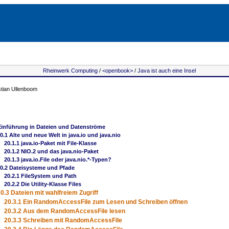
Rheinwerk Computing
/
<openbook>
/
Java ist auch eine Insel
stian Ullenboom
Einführung in Dateien und Datenströme
0.1 Alte und neue Welt in java.io und java.nio
20.1.1 java.io-Paket mit File-Klasse
20.1.2 NIO.2 und das java.nio-Paket
20.1.3 java.io.File oder java.nio.*-Typen?
0.2 Dateisysteme und Pfade
20.2.1 FileSystem und Path
20.2.2 Die Utility-Klasse Files
0.3 Dateien mit wahlfreiem Zugriff
20.3.1 Ein RandomAccessFile zum Lesen und Schreiben öffnen
20.3.2 Aus dem RandomAccessFile lesen
20.3.3 Schreiben mit RandomAccessFile