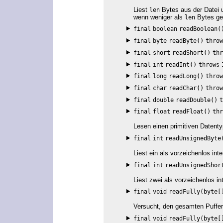
Liest
Bytes aus der Datei u
len
wenn weniger als
Bytes ge
len
final
boolean
readBoolean(
final
byte
readByte()
throw
final
short
readShort()
thr
final
int
readInt()
throws
final
long
readLong()
throw
final
char
readChar()
throw
final
double
readDouble()
t
final
float
readFloat()
thr
Lesen einen primitiven Datenty
final
int
readUnsignedByte
Liest ein als vorzeichenlos inte
final
int
readUnsignedShor
Liest zwei als vorzeichenlos int
final
void
readFully(byte[
Versucht, den gesamten Puffe
final
void
readFully(byte[