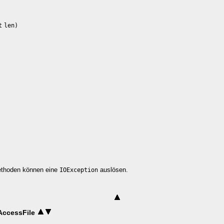
t
len)
ethoden können eine
auslösen.
IOException
AccessFile