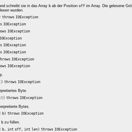
nd schreibt sie in das Array
ab der Position
im Array. Die gelesene Gr
b
off
lesen wurden.
)
throws
IOException
s
IOException
ows
IOException
IOException
s
IOException
s
IOException
hrows
IOException
ows
IOException
p.
()
throws
IOException
rpretiertes Byte.
t()
throws
IOException
erpretierte Bytes.
]
b)
throws
IOException
r
zu füllen.
b
]
b,
int
off,
int
len)
throws
IOException