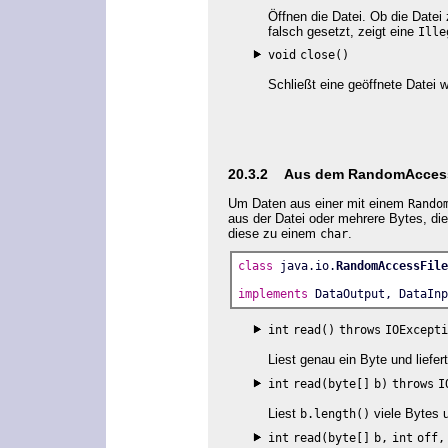
Öffnen die Datei. Ob die Datei
falsch gesetzt, zeigt eine
Ille
void
close()
Schließt eine geöffnete Datei w
20.3.2 Aus dem RandomAccess
Um Daten aus einer mit einem
Rando
aus der Datei oder mehrere Bytes, d
diese zu einem
.
char
class
 java.io.
RandomAccessFile
implements
 DataOutput, DataInp
int
read()
throws
IOExcepti
Liest genau ein Byte und liefer
int
read(byte[]
b)
throws
I
Liest
viele Bytes 
b.length()
int
read(byte[]
b,
int
off,