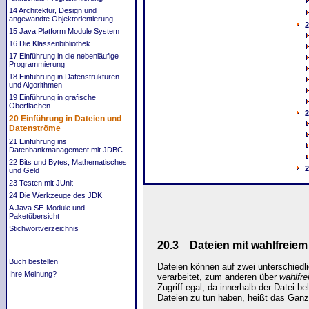
14 Architektur, Design und
angewandte Objektorientierung
2
15 Java Platform Module System
16 Die Klassenbibliothek
17 Einführung in die nebenläufige
Programmierung
18 Einführung in Datenstrukturen
und Algorithmen
19 Einführung in grafische
Oberflächen
2
20 Einführung in Dateien und
Datenströme
21 Einführung ins
Datenbankmanagement mit JDBC
22 Bits und Bytes, Mathematisches
2
und Geld
23 Testen mit JUnit
24 Die Werkzeuge des JDK
A Java SE-Module und
Paketübersicht
Stichwortverzeichnis
20.3 Dateien mit wahlfreiem
Buch bestellen
Dateien können auf zwei unterschiedl
Ihre Meinung?
verarbeitet, zum anderen über
wahlfre
Zugriff egal, da innerhalb der Datei b
Dateien zu tun haben, heißt das Gan