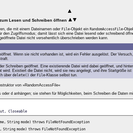
zum Lesen und Schreiben öffnen
oren, die mit einem Dateinamen oder
-Objekt ein
-Obje
File
RandomAccessFile
r den Zugriffsmodus; damit lässt sich eine Datei lesend oder schreibend öff
geöffnete Datei nicht versehentlich überschrieben werden kann.
öffnet. Wenn sie nicht vorhanden ist, wird ein Fehler ausgelöst. Der Versuch,
traft.
er Schreiben geöffnet. Eine existierende Datei wird dabei geöffnet, und hin
 wird. Existiert die Datei nicht, wird sie neu angelegt, und ihre Startgröße ist
ch über
der
-Klasse selbst tun.
delete()
File
struktor von »RandomAccessFile«
oder
anhängen; sie stehen für Möglichkeiten, beim Schreiben die Daten m
s
d
ut, Closeable
me,
String
mode)
throws
FileNotFoundException
,
String
mode)
throws
FileNotFoundException