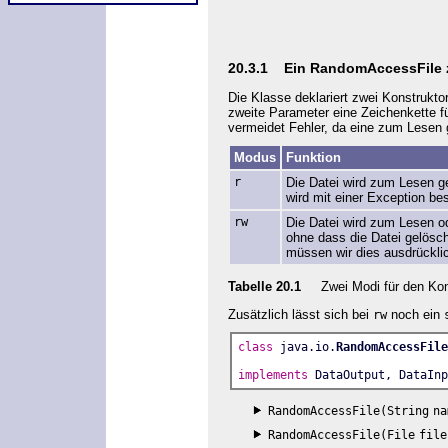
20.3.1 Ein RandomAccessFile 
Die Klasse deklariert zwei Konstrukt
zweite Parameter eine Zeichenkette fü
vermeidet Fehler, da eine zum Lesen 
Modus
Funktion
r
Die Datei wird zum Lesen ge
wird mit einer Exception bes
rw
Die Datei wird zum Lesen od
ohne dass die Datei gelöscht
müssen wir dies ausdrückli
Tabelle 20.1
Zwei Modi für den Kon
Zusätzlich lässt sich bei
noch ein
rw
class
 java.io.
RandomAccessFile
implements
 DataOutput, DataInp
RandomAccessFile(String
na
RandomAccessFile(File
file