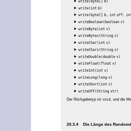
write(byte[]
b)
write(int
b)
write(byte[]
b,
int
off,
in
writeBoolean(boolean
v)
writeByte(int
v)
writeBytes(String
s)
writeChar(int
v)
writeChars(String
s)
writeDouble(double
v)
writeFloat(float
v)
writeInt(int
v)
writeLong(long
v)
writeShort(int
v)
writeUTF(String
str)
Der Rückgabetyp ist
, und die M
void
20.3.4 Die Länge des Random