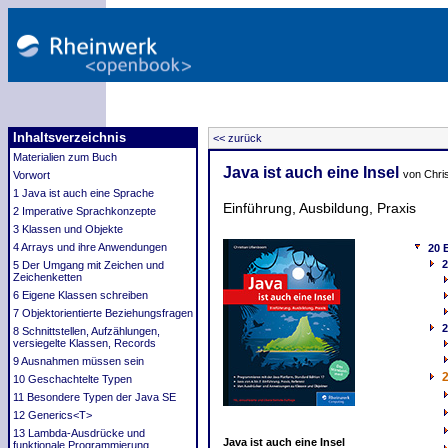
Inhaltsverzeichnis
<< zurück
Materialien zum Buch
Java ist auch eine Insel
von Chri
Vorwort
1 Java ist auch eine Sprache
Einführung, Ausbildung, Praxis
2 Imperative Sprachkonzepte
3 Klassen und Objekte
4 Arrays und ihre Anwendungen
20 
2
5 Der Umgang mit Zeichen und
Zeichenketten
6 Eigene Klassen schreiben
7 Objektorientierte Beziehungsfragen
2
8 Schnittstellen, Aufzählungen,
versiegelte Klassen, Records
9 Ausnahmen müssen sein
2
10 Geschachtelte Typen
11 Besondere Typen der Java SE
12 Generics<T>
13 Lambda-Ausdrücke und
Java ist auch eine Insel
funktionale Programmierung