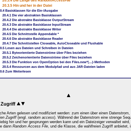
20.3.4 Die Länge des RandomAccessFile
20.3.5 Hin und her in der Datei
0.4 Basisklassen für die Ein-/Ausgabe
20.4.1 Die vier abstrakten Basisklassen
20.4.2 Die abstrakte Basisklasse OutputStream
20.4.3 Die abstrakte Basisklasse InputStream
20.4.4 Die abstrakte Basisklasse Writer
20.4.5 Die Schnittstelle Appendable *
20.4.6 Die abstrakte Basisklasse Reader
20.4.7 Die Schnittstellen Closeable, AutoCloseable und Flushable
0.5 Lesen aus Dateien und Schreiben in Dateien
20.5.1 Byteorientierte Datenströme über Files beziehen
20.5.2 Zeichenorientierte Datenströme über Files beziehen
20.5.3 Die Funktion von OpenOption bei den Files.new*(…)-Methoden
20.5.4 Ressourcen aus dem Modulpfad und aus JAR-Dateien laden
0.6 Zum Weiterlesen
 Zugriff
iche Arten gelesen und modifiziert werden: zum einen über einen Datenstrom
ien Zugriff
(engl.
random access
). Während der Datenstrom eine strenge Seque
eliebig hin und her gesprungen werden kann und ein Dateizeiger verwaltet wird
ze dann
Random Access File
, und die Klasse, die wahlfreien Zugriff anbietet, 