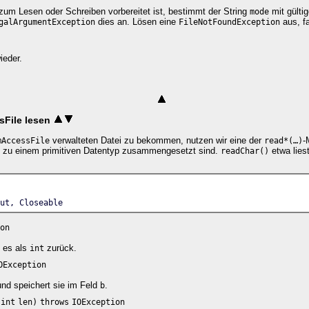
 zum Lesen oder Schreiben vorbereitet ist, bestimmt der String
mit gülti
mode
dies an. Lösen eine
aus, fa
galArgumentException
FileNotFoundException
ieder.
File lesen
verwalteten Datei zu bekommen, nutzen wir eine der
-
mAccessFile
read*(…)
ie zu einem primitiven Datentyp zusammengesetzt sind.
etwa lies
readChar()
ut, Closeable
on
t es als
zurück.
int
OException
und speichert sie im Feld
.
b
int
len)
throws
IOException