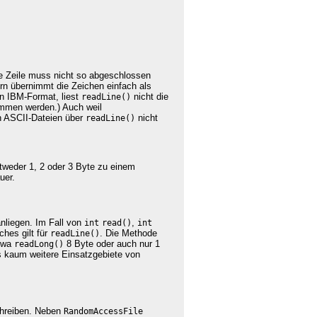
te Zeile muss nicht so abgeschlossen
ern übernimmt die Zeichen einfach als
n IBM-Format, liest
nicht die
readLine()
mmen werden.) Auch weil
on ASCII-Dateien über
nicht
readLine()
tweder 1, 2 oder 3 Byte zu einem
uer.
anliegen. Im Fall von
,
int
read()
int
hes gilt für
. Die Methode
readLine()
etwa
8 Byte oder auch nur 1
readLong()
s kaum weitere Einsatzgebiete von
hreiben. Neben
RandomAccessFile