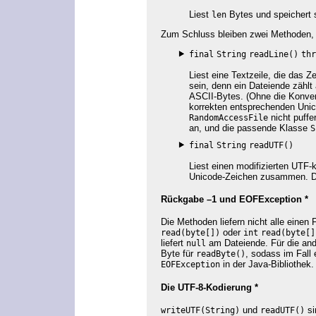
Liest
Bytes und speichert 
len
Zum Schluss bleiben zwei Methoden, d
final
String
readLine()
thr
Liest eine Textzeile, die das 
sein, denn ein Dateiende zählt
ASCII-Bytes. (Ohne die Konver
korrekten entsprechenden Uni
nicht puffe
RandomAccessFile
an, und die passende Klasse
S
final
String
readUTF()
Liest einen modifizierten UTF-
Unicode-Zeichen zusammen. Der
Rückgabe –1 und EOFException *
Die Methoden liefern nicht alle einen
oder
read(byte[])
int
read(byte[]
liefert
am Dateiende. Für die and
null
Byte für
, sodass im Fall
readByte()
in der Java-Bibliothek.
EOFException
Die UTF-8-Kodierung *
und
si
writeUTF(String)
readUTF()