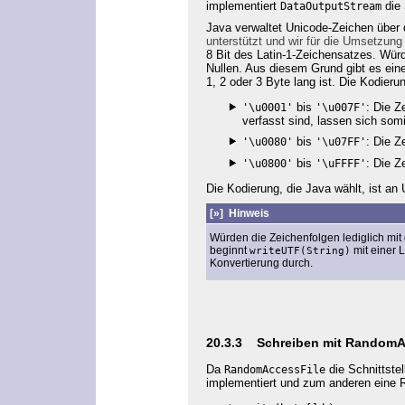
implementiert
die 
DataOutputStream
Java verwaltet Unicode-Zeichen über
unterstützt und wir für die Umsetzung
8 Bit des Latin-1-Zeichensatzes. Wür
Nullen. Aus diesem Grund gibt es eine
1, 2 oder 3 Byte lang ist. Die Kodieru
bis
: Die Z
'\u0001'
'\u007F'
verfasst sind, lassen sich som
bis
: Die Z
'\u0080'
'\u07FF'
bis
: Die Z
'\u0800'
'\uFFFF'
Die Kodierung, die Java wählt, ist a
[»]
Hinweis
Würden die Zeichenfolgen lediglich mit 
beginnt
mit einer 
writeUTF(String)
Konvertierung durch.
20.3.3
Schreiben mit RandomA
Da
die Schnittste
RandomAccessFile
implementiert und zum anderen eine