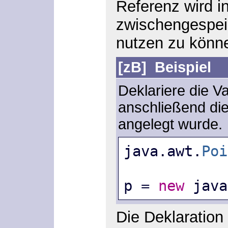
Referenz wird i
zwischengespeic
nutzen zu könn
[zB]
Beispiel
Deklariere die V
anschließend di
angelegt wurde.
java.awt.
Poi
p = 
new
 java
Die Deklaration 