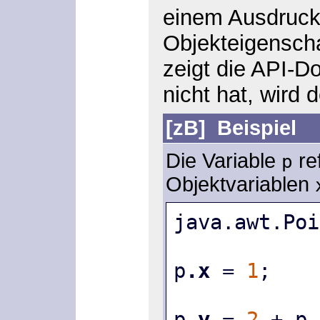
einem Ausdruck,
Objekteigenscha
zeigt die API-D
nicht hat, wird 
[zB]
Beispiel
Die Variable
re
p
Objektvariablen
java.awt.Poi
p
.x
 = 
1
;
p
.y
 = 
2
 + p
.