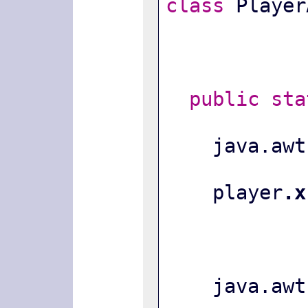
class
 Player
public
sta
    java.
    player
.x
    java.