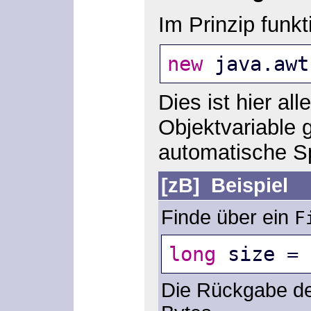
Im Prinzip funk
new
 java.awt
Dies ist hier al
Objektvariable 
automatische Sp
[zB]
Beispiel
Finde über ein
F
long
 size = 
Die Rückgabe d