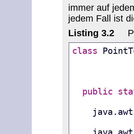
immer auf jede
jedem Fall ist d
Listing 3.2
Poi
class
 PointT
public
sta
    java.
    java.