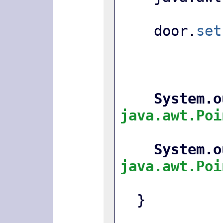
    door.
set
System.o
java.awt.Poi
System.o
java.awt.Poi
  }