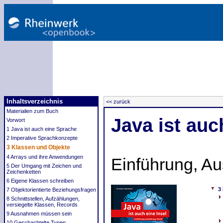
Inhaltsverzeichnis
<< zurück
Materialien zum Buch
Java ist auc
Vorwort
1 Java ist auch eine Sprache
2 Imperative Sprachkonzepte
3 Klassen und Objekte
4 Arrays und ihre Anwendungen
Einführung, Au
5 Der Umgang mit Zeichen und
Zeichenketten
6 Eigene Klassen schreiben
3
7 Objektorientierte Beziehungsfragen
8 Schnittstellen, Aufzählungen,
versiegelte Klassen, Records
9 Ausnahmen müssen sein
10 Geschachtelte Typen