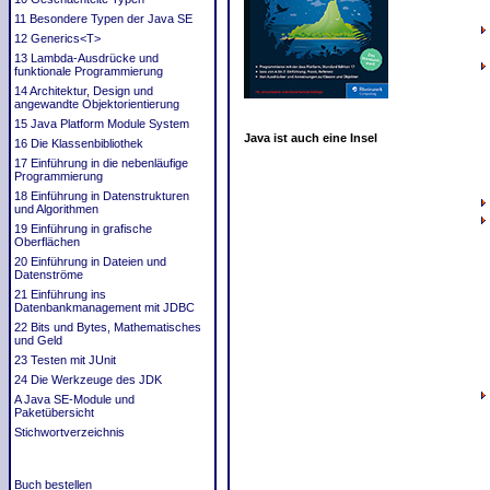
11 Besondere Typen der Java SE
12 Generics<T>
13 Lambda-Ausdrücke und
funktionale Programmierung
14 Architektur, Design und
angewandte Objektorientierung
15 Java Platform Module System
Java ist auch eine Insel
16 Die Klassenbibliothek
17 Einführung in die nebenläufige
Programmierung
18 Einführung in Datenstrukturen
und Algorithmen
19 Einführung in grafische
Oberflächen
20 Einführung in Dateien und
Datenströme
21 Einführung ins
Datenbankmanagement mit JDBC
22 Bits und Bytes, Mathematisches
und Geld
23 Testen mit JUnit
24 Die Werkzeuge des JDK
A Java SE-Module und
Paketübersicht
Stichwortverzeichnis
Buch bestellen