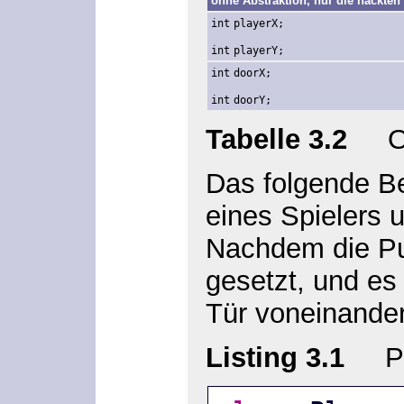
ohne Abstraktion, nur die nackten
int
playerX;
int
playerY;
int
doorX;
int
doorY;
Tabelle 3.2
Obj
Das folgende Be
eines Spielers u
Nachdem die Pu
gesetzt, und es
Tür voneinander
Listing 3.1
Pla