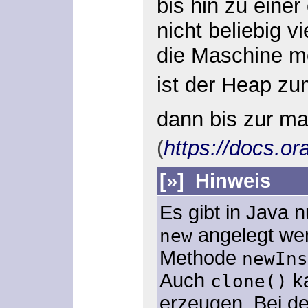
bis hin zu eine
nicht beliebig 
die Maschine mö
ist der Heap zu
dann bis zur m
(
https://docs.o
[»]
Hinweis
Es gibt in Java 
angelegt wer
new
Methode
newIns
Auch
ka
clone()
erzeugen. Bei de