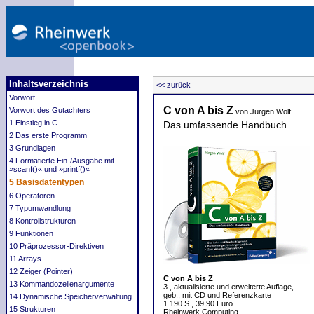
Inhaltsverzeichnis
<< zurück
Vorwort
C von A bis Z
Vorwort des Gutachters
von Jürgen Wolf
1 Einstieg in C
Das umfassende Handbuch
2 Das erste Programm
3 Grundlagen
4 Formatierte Ein-/Ausgabe mit
»scanf()« und »printf()«
5 Basisdatentypen
6 Operatoren
7 Typumwandlung
8 Kontrollstrukturen
9 Funktionen
10 Präprozessor-Direktiven
11 Arrays
12 Zeiger (Pointer)
C von A bis Z
13 Kommandozeilenargumente
3., aktualisierte und erweiterte Auflage,
geb., mit CD und Referenzkarte
14 Dynamische Speicherverwaltung
1.190 S., 39,90 Euro
15 Strukturen
Rheinwerk Computing