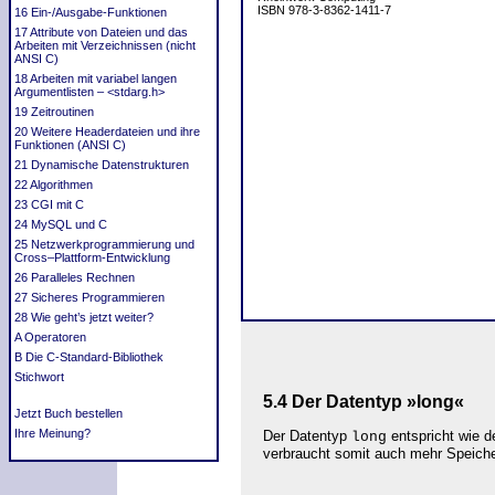
ISBN 978-3-8362-1411-7
16 Ein-/Ausgabe-Funktionen
17 Attribute von Dateien und das
Arbeiten mit Verzeichnissen (nicht
ANSI C)
18 Arbeiten mit variabel langen
Argumentlisten – <stdarg.h>
19 Zeitroutinen
20 Weitere Headerdateien und ihre
Funktionen (ANSI C)
21 Dynamische Datenstrukturen
22 Algorithmen
23 CGI mit C
24 MySQL und C
25 Netzwerkprogrammierung und
Cross–Plattform-Entwicklung
26 Paralleles Rechnen
27 Sicheres Programmieren
28 Wie geht’s jetzt weiter?
A Operatoren
B Die C-Standard-Bibliothek
Stichwort
5.4
Der Datentyp »long«
Jetzt Buch bestellen
Ihre Meinung?
Der Datentyp
entspricht wie 
long
verbraucht somit auch mehr Speiche