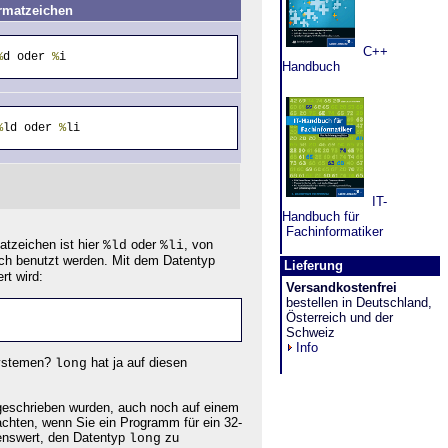
rmatzeichen
C++
%
d oder 
%
i
Handbuch
%
ld oder 
%
li
IT-
Handbuch für
Fachinformatiker
tzeichen ist hier
oder
, von
%ld
%li
h benutzt werden. Mit dem Datentyp
Lieferung
rt wird:
Versandkostenfrei
bestellen in Deutschland,
Österreich und der
Schweiz
Info
Systemen?
hat ja auf diesen
long
r geschrieben wurden, auch noch auf einem
achten, wenn Sie ein Programm für ein 32-
lenswert, den Datentyp
zu
long