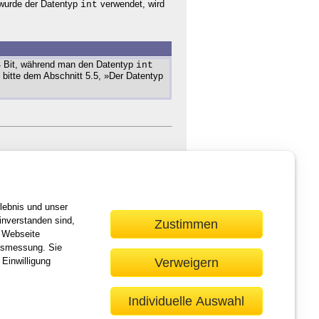
 wurde der Datentyp
verwendet, wird
int
64 Bit, während man den Datentyp
int
bitte dem Abschnitt 5.5, »Der Datentyp
r Feedback als E-Mail an
vor >>
lebnis und unser
inverstanden sind,
Zustimmen
r Webseite
lgsmessung. Sie
Verweigern
 Einwilligung
ie gebundene Ausgabe: Das Werk einschließlich aller seiner Teile ist
Verarbeitung in elektronischen Systemen.
Individuelle Auswahl