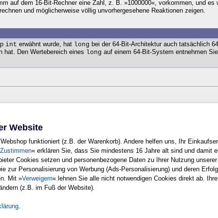
amm auf dem 16-Bit-Rechner eine Zahl, z. B. »1000000«, vorkommen, und es
rechnen und möglicherweise völlig unvorhergesehene Reaktionen zeigen.
yp
erwähnt wurde, hat
bei der 64-Bit-Architektur auch tatsächlich 
int
long
sen hat. Den Wertebereich eines
auf einem 64-Bit-System entnehmen Sie 
long
n? Wir freuen uns immer über Ihre Rückmeldung. Schreiben Sie uns gerne Ih
e
.
er Website
<top>
Webshop funktioniert (z.B. der Warenkorb). Andere helfen uns, Ihr Einkaufser
Zustimmen
« erklären Sie, dass Sie mindestens 16 Jahre alt sind und damit e
nbieter Cookies setzen und personenbezogene Daten zu Ihrer Nutzung unsere
wie zur Personalisierung von Werbung (Ads-Personalisierung) und deren Erfo
Copyright © Rheinwerk Verlag GmbH 2009
n. Mit »
Verweigern
« lehnen Sie alle nicht notwendigen Cookies direkt ab. Ihre
 ausdrucken. Ansonsten unterliegt das Openbook denselben Bestimmungen, wie d
 ändern (z.B. im Fuß der Website).
urheberrechtlich geschützt.
der Vervielfältigung, Übersetzung, Mikroverfilmung sowie Einspeicherung und 
klärung
.
Nutzungsbestimmungen
|
Datenschutz
|
Impressum