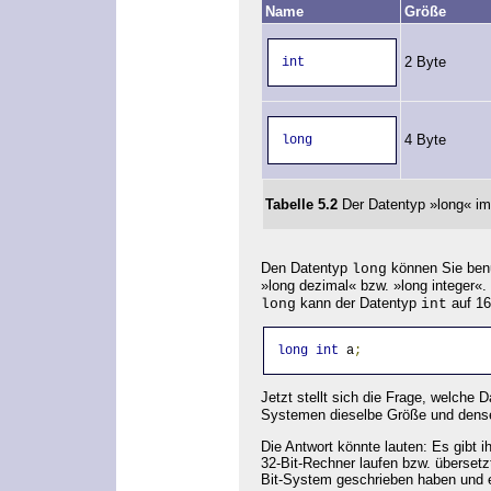
Name
Größe
2 Byte
int
4 Byte
long
Tabelle 5.2
Der Datentyp »long« im 
Den Datentyp
können Sie benu
long
»long dezimal« bzw. »long integer«.
kann der Datentyp
auf 16
long
int
long
int
 a
;
Jetzt stellt sich die Frage, welche
Systemen dieselbe Größe und dense
Die Antwort könnte lauten: Es gibt 
32-Bit-Rechner laufen bzw. übersetz
Bit-System geschrieben haben und e