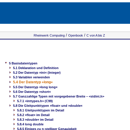
/
/
Rheinwerk Computing
Openbook
C von A bis Z
5 Basisdatentypen
5.1 Deklaration und Definition
5.2 Der Datentyp »int« (Integer)
5.3 Variablen verwenden
5.4 Der Datentyp »long«
5.5 Der Datentyp »long long«
5.6 Der Datentyp »short«
5.7 Ganzzahlige Typen mit vorgegebener Breite – <stdint.h>
5.7.1 <inttypes.h> (C99)
5.8 Die Gleitpunkttypen »float« und »double«
5.8.1 Gleitpunkttypen im Detail
5.8.2 »float« im Detail
5.8.3 »double« im Detail
5.8.4 long double
5.8.5 Einiges zu n-stelliger Genauigkeit