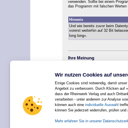
verwenden. Sollte bei einem Progr
das Programm mit falschen Werten 
Hinweis
Und wie bereits zuvor beim Datent
vorerst weiterhin auf 32 Bit belas
long long«.
Ihre Meinung
Wie hat Ihnen das Openbook gefalle
kommunikation@rheinwerk-verlag.d
Wir nutzen Cookies auf unser
<< zurück
Einige Cookies sind notwendig, damit unser 
Angebot zu verbessern. Durch Klicken auf »
dass der Rheinwerk Verlag und auch Dritta
verarbeiten - unter anderem zur Analyse so
können auch eine
individuelle Auswahl
treffe
Für Ihren privaten Gebrauch dürfen Sie die Online-Version natürlich
können Sie jederzeit widerrufen, prüfen und
Alle Rechte vorbehalten einschließlich 
Mehr erfahren Sie in unserer Datenschutzer