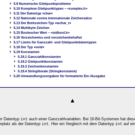
5.9 Numerische Gleitpunktprobleme
5.10 Komplexe Gleitpunkttypen – <complex.h>
5.11 Der Datentyp »char«
5.12 Nationale contra internationale Zeichensätze
5.13 Der Breitzeichen-Typ »wchar_t«
5.14 Multibyte-Zeichen
5.15 Boolescher Wert – <stdbool.h>
5.16 Vorzeichenlos und vorzeichenbehaftet
5.17 Limits für Ganzzahl- und Gleitpunktdatentypen
5.18 Der Typ »void«
5.19 Konstanten
5.19.1 Ganzzahlkonstanten
5.19.2 Gleitpunktkonstanten
5.19.3 Zeichenkonstanten
5.19.4 Stringliterale (Stringkonstante)
5.20 Umwandlungsvorgaben für formatierte Ein-/Ausgabe
der Datentyp
auch einer Ganzzahlvariablen. Bei 16-Bit-Systemen hat dies
int
rplatz als der Datentyp
. Hier ein Vergleich mit dem Datentyp
auf ei
int
int