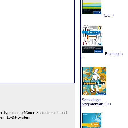
C/C++
Einstieg in
C
Schrödinger
programmiert C++
er Typ einen größeren Zahlenbereich und
nem 16-Bit-System: