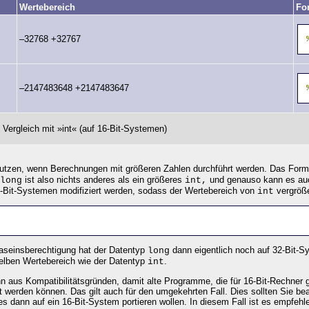
Wertebereich
Fo
–32768 +32767
–2147483648 +2147483647
Vergleich mit »int« (auf 16-Bit-Systemen)
tzen, wenn Berechnungen mit größeren Zahlen durchführt werden. Das Forma
ist also nichts anderes als ein größeres
und genauso kann es auc
long
int,
-Bit-Systemen modifiziert werden, sodass der Wertebereich von
vergröße
int
 Daseinsberechtigung hat der Datentyp
dann eigentlich noch auf 32-Bit-
long
lben Wertebereich wie der Datentyp
.
int
ihn aus Kompatibilitätsgründen, damit alte Programme, die für 16-Bit-Rechne
t werden können. Das gilt auch für den umgekehrten Fall. Dies sollten Sie be
s dann auf ein 16-Bit-System portieren wollen. In diesem Fall ist es empfeh