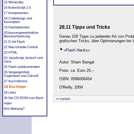
15 Movieclips
16 ActionScript 2.0
17 Komponenten
18 Codedesign und
Konzeption
28.11 Tipps und Tricks
19 Flashdetection
20 Aussergewoehnliche
Genau 100 Tipps zu jedweder Art von Prob
Benutzerfuehrung
grafischen Tricks, über Optimierungen bis
21 D mit Flash
22 Macromedia Central
»Flash Hacks«
23 HTML
24 JavaScript, ActiveX und
Java
Autor: Sham Bangal
25 Flash undokumentiert
Preis: ca. Euro 25,–
26 Vergangenheit,
Gegenwart und Zukunft
ISBN: 0596006454
27 Kurzreferenz
28 Buchtipps
O'Reilly, 2004
29 Links
30 Die CD-ROM zum Buch
<< zurück
Index
Ihre Meinung?