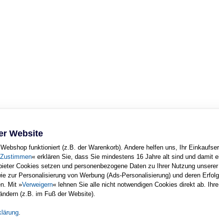
er Website
Webshop funktioniert (z.B. der Warenkorb). Andere helfen uns, Ihr Einkaufser
Zustimmen
« erklären Sie, dass Sie mindestens 16 Jahre alt sind und damit e
nbieter Cookies setzen und personenbezogene Daten zu Ihrer Nutzung unsere
wie zur Personalisierung von Werbung (Ads-Personalisierung) und deren Erfo
Copyright © Rheinwerk Verlag GmbH 2005
n. Mit »
Verweigern
« lehnen Sie alle nicht notwendigen Cookies direkt ab. Ihre
 ausdrucken. Ansonsten unterliegt das Openbook denselben Bestimmungen, wie d
 ändern (z.B. im Fuß der Website).
urheberrechtlich geschützt.
der Vervielfältigung, Übersetzung, Mikroverfilmung sowie Einspeicherung und 
klärung
.