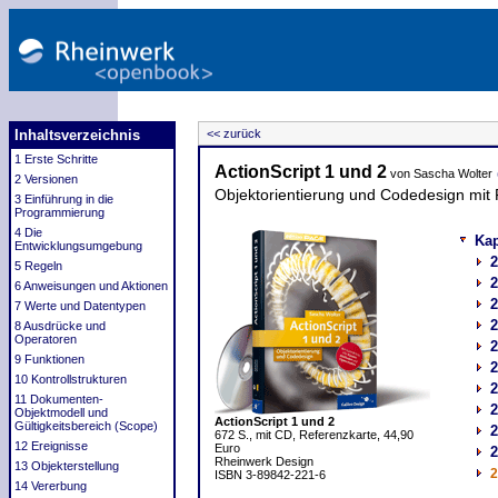
Inhaltsverzeichnis
<< zurück
1 Erste Schritte
ActionScript 1 und 2
von Sascha Wolter
2 Versionen
Objektorientierung und Codedesign mit
3 Einführung in die
Programmierung
4 Die
Kap
Entwicklungsumgebung
2
5 Regeln
2
6 Anweisungen und Aktionen
2
7 Werte und Datentypen
2
8 Ausdrücke und
Operatoren
2
9 Funktionen
2
10 Kontrollstrukturen
2
11 Dokumenten-
2
Objektmodell und
ActionScript 1 und 2
Gültigkeitsbereich (Scope)
2
672 S., mit CD, Referenzkarte, 44,90
12 Ereignisse
Euro
2
Rheinwerk Design
13 Objekterstellung
2
ISBN 3-89842-221-6
14 Vererbung