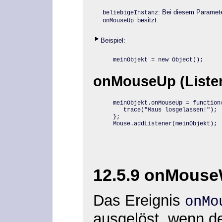
: Bei diesem Paramet
beliebigeInstanz
besitzt.
onMouseUp
Beispiel:
meinObjekt = new Object();
onMouseUp (Listen
meinObjekt.onMouseUp = function(
   trace("Maus losgelassen!");

};

Mouse.addListener(meinObjekt);
12.5.9 onMous
Das Ereignis
onM
ausgelöst, wenn d