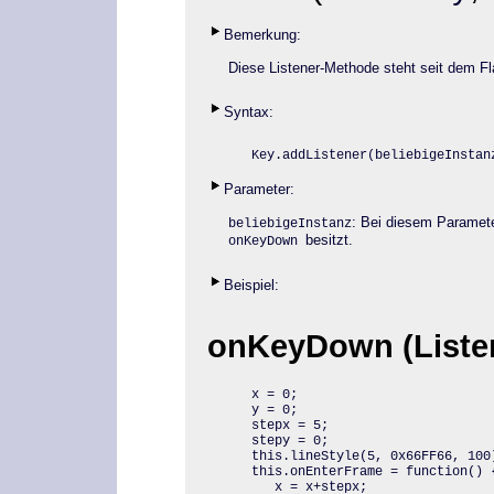
Bemerkung:
Diese Listener-Methode steht seit dem Fl
Syntax:
Key.addListener
(beliebigeInstan
Parameter:
: Bei diesem Paramet
beliebigeInstanz
besitzt.
onKeyDown
Beispiel:
onKeyDown (Listen
x = 0;

y = 0;

stepx = 5;

stepy = 0;

this.lineStyle(5, 0x66FF66, 100)
this.onEnterFrame = function() {
   x = x+stepx;
