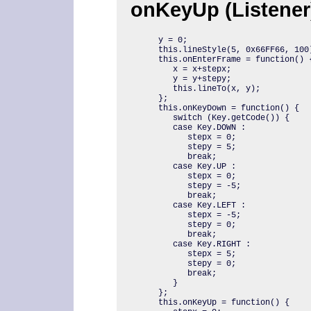
onKeyUp (Listener)
y = 0;

this.lineStyle(5, 0x66FF66, 100)
this.onEnterFrame = function() {
   x = x+stepx;

   y = y+stepy;

   this.lineTo(x, y);

};

this.onKeyDown = function() {

   switch (Key.getCode()) {

   case Key.DOWN :

      stepx = 0;

      stepy = 5;

      break;

   case Key.UP :

      stepx = 0;

      stepy = -5;

      break;

   case Key.LEFT :

      stepx = -5;

      stepy = 0;

      break;

   case Key.RIGHT :

      stepx = 5;

      stepy = 0;

      break;

   }

};

this.onKeyUp = function() {
