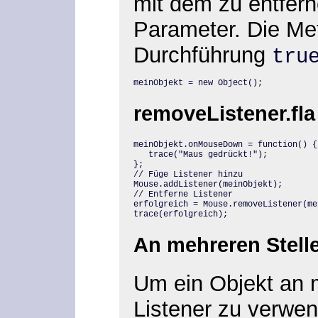
mit dem zu entfern
Parameter. Die Met
Durchführung
tru
meinObjekt = new Object();
removeListener.fla
meinObjekt.onMouseDown = function() {

   trace("Maus gedrückt!");

};

// Füge Listener hinzu

Mouse.addListener(meinObjekt);

// Entferne Listener

erfolgreich = Mouse.removeListener(me
trace(erfolgreich);
An mehreren Stelle
Um ein Objekt an m
Listener zu verwen