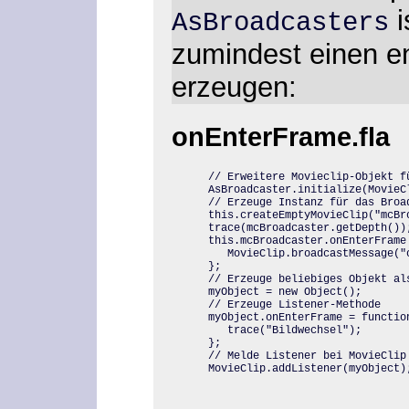
i
AsBroadcasters
zumindest einen e
erzeugen:
onEnterFrame.fla
// Erweitere Movieclip-Objekt fü
AsBroadcaster.initialize(MovieCl
// Erzeuge Instanz für das Broad
this.createEmptyMovieClip("mcBr
trace(mcBroadcaster.getDepth());
this.mcBroadcaster.onEnterFrame 
   MovieClip.broadcastMessage("o
};

// Erzeuge beliebiges Objekt als
myObject = new Object();

// Erzeuge Listener-Methode

myObject.onEnterFrame = function
   trace("Bildwechsel");

};

// Melde Listener bei MovieClip 
MovieClip.addListener(myObject)