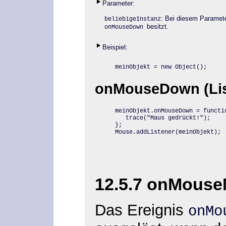
Parameter:
: Bei diesem Paramet
beliebigeInstanz
besitzt.
onMouseDown
Beispiel:
meinObjekt = new Object();
onMouseDown (List
meinObjekt.onMouseDown = functio
   trace("Maus gedrückt!");

};

Mouse.addListener(meinObjekt);
12.5.7 onMous
Das Ereignis
onMo