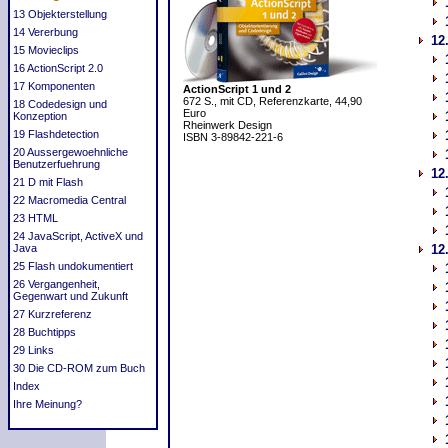
13 Objekterstellung
14 Vererbung
12
15 Movieclips
16 ActionScript 2.0
17 Komponenten
ActionScript 1 und 2
672 S., mit CD, Referenzkarte, 44,90
18 Codedesign und
Euro
Konzeption
Rheinwerk Design
19 Flashdetection
ISBN 3-89842-221-6
20 Aussergewoehnliche
Benutzerfuehrung
12
21 D mit Flash
22 Macromedia Central
23 HTML
24 JavaScript, ActiveX und
Java
12
25 Flash undokumentiert
26 Vergangenheit,
Gegenwart und Zukunft
27 Kurzreferenz
28 Buchtipps
29 Links
30 Die CD-ROM zum Buch
Index
Ihre Meinung?