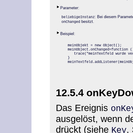
Parameter:
: Bei diesem Paramet
beliebigeInstanz
besitzt.
onChanged
Beispiel:
meinObjekt = new Object();

meinObject.onChanged=function ()
   trace("meinTextfeld wurde ver
}

meinTextfeld.addListener(meinOb
12.5.4 onKeyD
Das Ereignis
onK
ausgelöst, wenn d
drückt
(siehe
,
Key