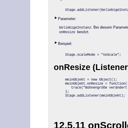
Stage.addListener
(beliebigeInst
Parameter:
: Bei diesem Paramet
beliebigeInstanz
besitzt.
onResize
Beispiel:
Stage.scaleMode = "noScale";
onResize (Listener)
meinObjekt = new Object();

meinObjekt.onResize = function()
   trace("Bühnengröße verändert!
};

Stage.addListener(meinObjekt);
12.5.11 onScroll