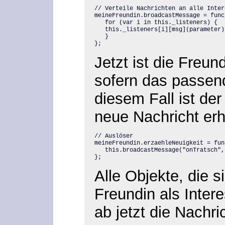
// Verteile Nachrichten an alle Inter
meineFreundin.broadcastMessage = func
   for (var i in this._listeners) {

   this._listeners[i][msg](parameter);
   }

};
Jetzt ist die Freun
sofern das passende
diesem Fall ist der
neue Nachricht erh
// Auslöser

meineFreundin.erzaehleNeuigkeit = fun
   this.broadcastMessage("onTratsch",
};
Alle Objekte, die 
Freundin als Inter
ab jetzt die Nachri