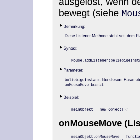
ausgelöst, wenn d
bewegt (siehe
Mou
Bemerkung:
Diese Listener-Methode steht seit dem Fl
Syntax:
Mouse.addListener
(beliebigeInst
Parameter:
: Bei diesem Paramet
beliebigeInstanz
besitzt.
onMouseMove
Beispiel:
meinObjekt = new Object();
onMouseMove (List
meinObjekt.onMouseMove = functio