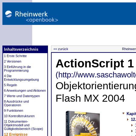
Inhaltsverzeichnis
<< zurück
Rheinwer
1 Erste Schritte
ActionScript 1
2 Versionen
3 Einführung in die
Programmierung
(http://www.saschawolt
4 Die
Entwicklungsumgebung
Objektorientieru
5 Regeln
6 Anweisungen und Aktionen
Flash MX 2004
7 Werte und Datentypen
8 Ausdrücke und
Operatoren
9 Funktionen
Kapi
10 Kontrollstrukturen
12
11 Dokumenten-
Objektmodell und
Gültigkeitsbereich (Scope)
12 Ereignisse