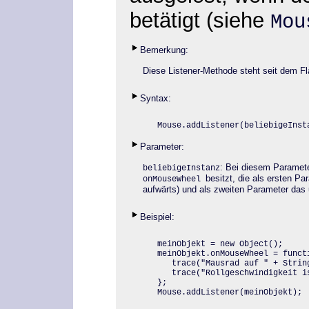
betätigt (siehe
Mou
Bemerkung:
Diese Listener-Methode steht seit dem Fl
Syntax:
Mouse.addListener
(beliebigeInst
Parameter:
: Bei diesem Paramet
beliebigeInstanz
besitzt, die als ersten Pa
onMouseWheel
aufwärts) und als zweiten Parameter das 
Beispiel:
meinObjekt = new Object();

meinObjekt.onMouseWheel = functi
   trace("Mausrad auf " + String
   trace("Rollgeschwindigkeit is
};

Mouse.addListener(meinObjekt);