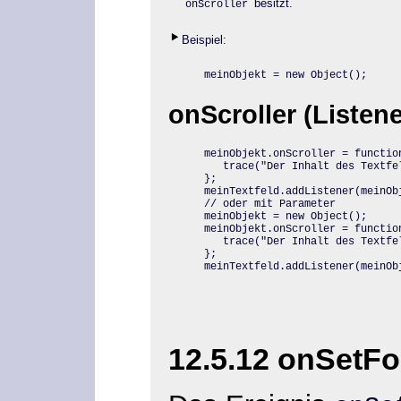
besitzt.
onScroller
Beispiel:
meinObjekt = new Object();
onScroller (Listene
meinObjekt.onScroller = function
   trace("Der Inhalt des Textfel
};

meinTextfeld.addListener(meinObj
// oder mit Parameter

meinObjekt = new Object();

meinObjekt.onScroller = function
   trace("Der Inhalt des Textfe
};

meinTextfeld.addListener(meinOb
12.5.12 onSetFo