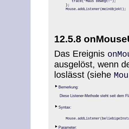
   trace("Maus bewegt!");

};

Mouse.addListener(meinObjekt);
12.5.8 onMous
Das Ereignis
onM
ausgelöst, wenn d
loslässt (siehe
Mou
Bemerkung:
Diese Listener-Methode steht seit dem Fl
Syntax:
Mouse.addListener
(beliebigeInst
Parameter: