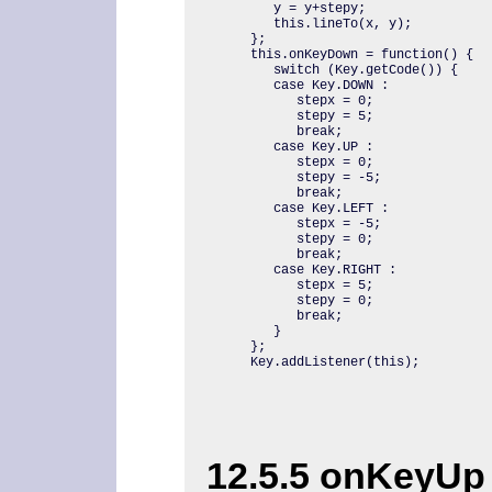
   y = y+stepy;

   this.lineTo(x, y);

};

this.onKeyDown = function() {

   switch (Key.getCode()) {

   case Key.DOWN :

      stepx = 0;

      stepy = 5;

      break;

   case Key.UP :

      stepx = 0;

      stepy = -5;

      break;

   case Key.LEFT :

      stepx = -5;

      stepy = 0;

      break;

   case Key.RIGHT :

      stepx = 5;

      stepy = 0;

      break;

   }

};

Key.addListener(this);
12.5.5 onKeyUp