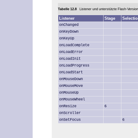
Tabelle 12.8
Listener und unterstützte Flash-Versio
Listener
Stage
Selecti
onChanged
onKeyDown
onKeyUp
onLoadComplete
onLoadError
onLoadInit
onLoadProgress
onLoadStart
onMouseDown
onMouseMove
onMouseUp
onMouseWheel
onResize
6
onScroller
onSetFocus
6