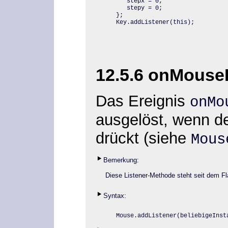
   stepx = 0;

   stepy = 0;

};

Key.addListener(this);
12.5.6 onMous
Das Ereignis
onMo
ausgelöst, wenn d
drückt (siehe
Mous
Bemerkung:
Diese Listener-Methode steht seit dem Fl
Syntax:
Mouse.addListener
(beliebigeInst