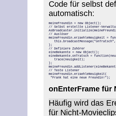
Code für selbst def
automatisch:
meineFreundin = new Object();

// Selbst erstellte Listener-Verwaltun
AsBroadcaster.initialize(meineFreundin
// Auslöser

meineFreundin.erzaehleNeuigkeit = fun
   this.broadcastMessage("onTratsch",
};

// Definiere Zuhörer

eineBekannte = new Object();

eineBekannte.onTratsch = function(neu
   trace(neuigkeit);

};

meineFreundin.addListener(eineBekannte
// Teste Listener

meineFreundin.erzaehleNeuigkeit(

 "Frank hat eine neue Freundin!");
onEnterFrame
für 
Häufig wird das Er
für Nicht-Moviecli