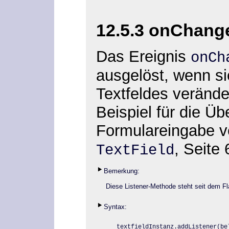
12.5.3 onChang
Das Ereignis
onC
ausgelöst, wenn si
Textfeldes verände
Beispiel für die Üb
Formulareingabe
v
, Seite 
TextField
Bemerkung:
Diese Listener-Methode steht seit dem Fla
Syntax:
textfieldInstanz.addListener
(be