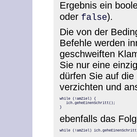
Ergebnis ein boole
oder
).
false
Die von der Bedi
Befehle werden in
geschweiften Klam
Sie nur eine einz
dürfen Sie auf di
verzichten und ans
while (!amZiel) {

   ich.geheEinenSchritt();

}
ebenfalls das Fol
while (!amZiel) ich.geheEinenSchritt