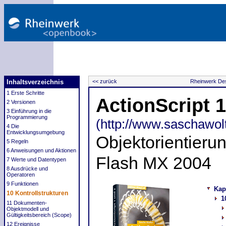
Inhaltsverzeichnis
<< zurück
Rheinwerk Des
1 Erste Schritte
ActionScript 
2 Versionen
3 Einführung in die
Programmierung
(http://www.saschawolt
4 Die
Entwicklungsumgebung
Objektorientieru
5 Regeln
6 Anweisungen und Aktionen
Flash MX 2004
7 Werte und Datentypen
8 Ausdrücke und
Operatoren
9 Funktionen
Kap
10 Kontrollstrukturen
1
11 Dokumenten-
Objektmodell und
Gültigkeitsbereich (Scope)
12 Ereignisse