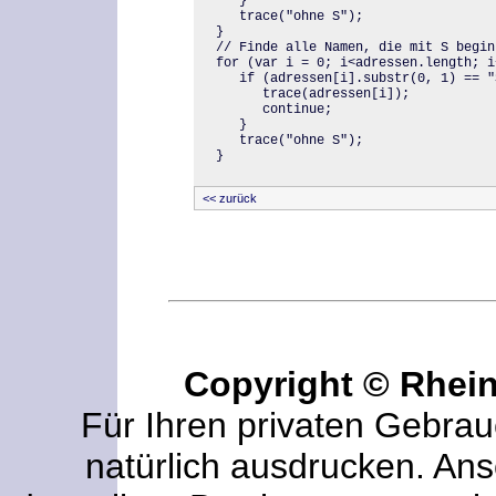
   }

   trace("ohne S");

}

// Finde alle Namen, die mit S beginn
for (var i = 0; i<adressen.length; i+
   if (adressen[i].substr(0, 1) == "S
      trace(adressen[i]);

      continue;

   }

   trace("ohne S");

}
<< zurück
Copyright © Rhei
Für Ihren privaten Gebrau
natürlich ausdrucken. An