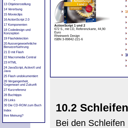
13 Objekterstellung
14 Vererbung
1
15 Movieclips
16 ActionScript 2.0
17 Komponenten
ActionScript 1 und 2
672 S., mit CD, Referenzkarte, 44,90
18 Codedesign und
Euro
Konzeption
Rheinwerk Design
19 Flashdetection
ISBN 3-89842-221-6
20 Aussergewoehnliche
Benutzerfuehrung
21 D mit Flash
1
22 Macromedia Central
23 HTML
24 JavaScript, ActiveX und
Java
25 Flash undokumentiert
26 Vergangenheit,
Gegenwart und Zukunft
27 Kurzreferenz
28 Buchtipps
29 Links
10.2 Schleife
30 Die CD-ROM zum Buch
Index
Ihre Meinung?
Bei den Schleifen 