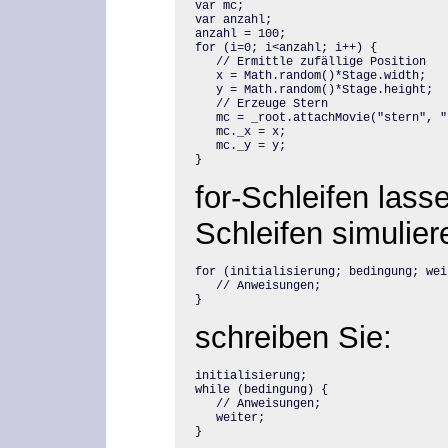
var mc;

var anzahl;

anzahl = 100;

for (i=0; i<anzahl; i++) {

   // Ermittle zufällige Position

   x = Math.random()*Stage.width;

   y = Math.random()*Stage.height;

   // Erzeuge Stern

   mc = _root.attachMovie("stern", "
   mc._x = x;

   mc._y = y;

}
for-Schleifen lass
Schleifen simulier
for (initialisierung; bedingung; weit
   // Anweisungen;

}
schreiben Sie:
initialisierung;

while (bedingung) {

   // Anweisungen;

   weiter;

}