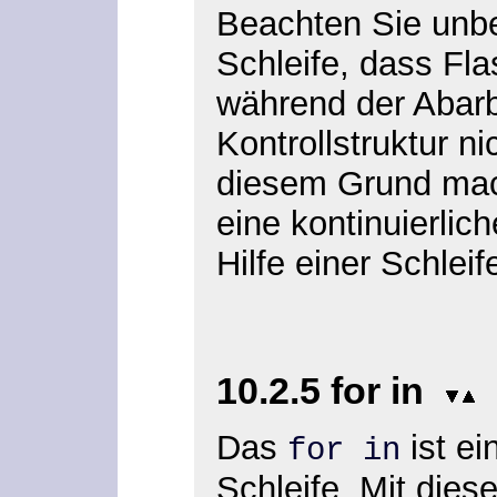
Beachten Sie unbed
Schleife, dass Fl
während der Abarb
Kontrollstruktur ni
diesem Grund mach
eine kontinuierli
Hilfe einer Schlei
10.2.5 for in
Das
ist ei
for in
Schleife. Mit dies