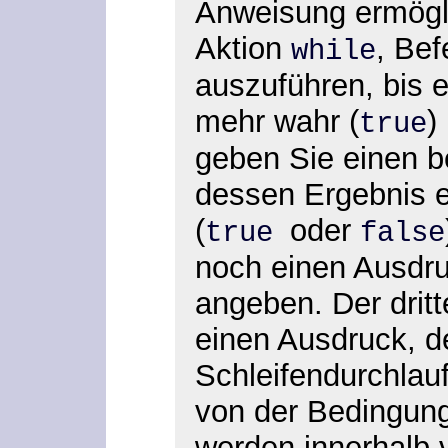
Anweisung ermögli
Aktion
, Bef
while
auszuführen, bis 
mehr wahr (
)
true
geben Sie einen b
dessen Ergebnis e
(
oder
true
false
noch einen Ausdruck
angeben. Der drit
einen Ausdruck, d
Schleifendurchlauf
von der Bedingun
werden innerhalb 