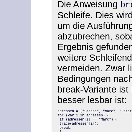
Die Anweisung
b
Schleife
. Dies wir
um die Ausführung
abzubrechen, sob
Ergebnis gefunden
weitere Schleifend
vermeiden. Zwar l
Bedingungen nachm
break-Variante ist 
besser lesbar ist:
for (var i in adressen) {

 if (adressen[i] == "Marc") {

 trace(adressen[i]);

 break;

 }
