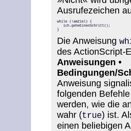
Ausrufezeichen au
while (!amZiel) {

   ich.geheEinenSchritt();

}
Die Anweisung
wh
des ActionScript-E
Anweisungen
•
Bedingungen/Sch
Anweisung signalis
folgenden Befehle
werden, wie die 
wahr (
) ist. 
true
einen beliebigen 