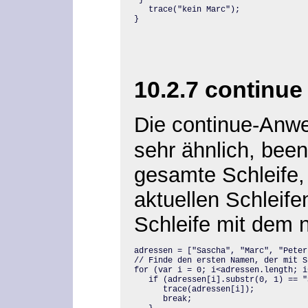
   trace
}
10.2.7 continue
Die continue-Anw
sehr ähnlich, been
gesamte Schleife,
aktuellen Schleife
Schleife mit dem n
adressen = ["Sascha", "Marc", "Peter
// Finde den ersten Namen, der mit S 
for (var i = 0; i<adressen.length; i+
   if (adressen[i].substr(0, 1) == "S
      trace(adressen[i]);

      break;
