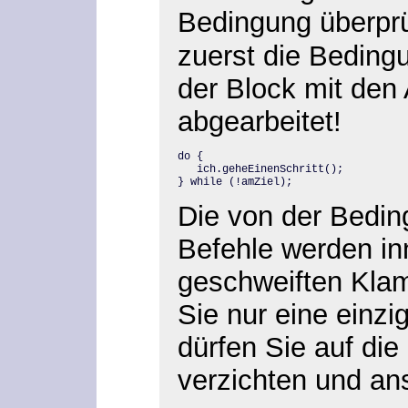
Bedingung überprü
zuerst die Beding
der Block mit de
abgearbeitet!
do {

   ich.geheEinenSchritt();

} while (!amZiel);
Die von der Bedi
Befehle werden in
geschweiften Klam
Sie nur eine einz
dürfen Sie auf di
verzichten und ans